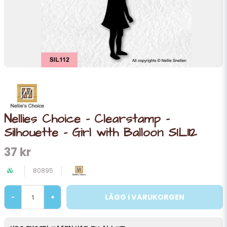
Nellies Choice - Clearstamp -
Silhouette - Girl with Balloon SIL112
37 kr
80895
LÄGG I VARUKORGEN
-
+