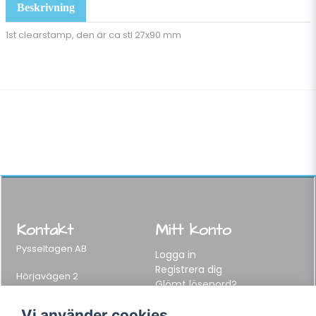
Beskrivning
1st clearstamp, den är ca stl 27x90 mm
Kontakt
Mitt konto
Pysseltagen AB
Logga in
Registrera dig
Hörjavägen 2
Glömt lösenord?
282 34 Tyringe, Sweden
Telefon:
0451-155 65
Vi använder cookies