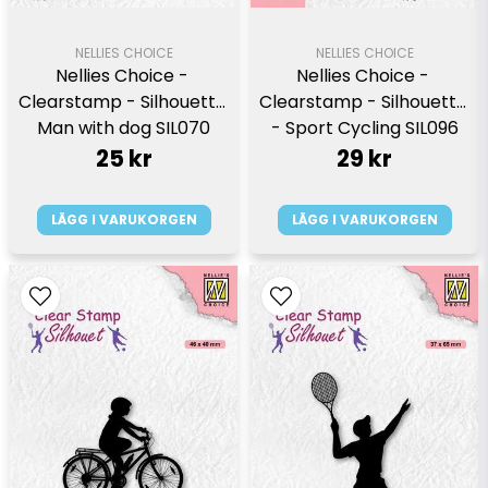
NELLIES CHOICE
NELLIES CHOICE
Nellies Choice - 
Nellies Choice - 
Clearstamp - Silhouette 
Clearstamp - Silhouette 
Man with dog SIL070
- Sport Cycling SIL096
25 kr
29 kr
LÄGG I VARUKORGEN
LÄGG I VARUKORGEN