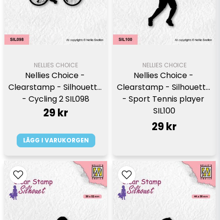
NELLIES CHOICE
NELLIES CHOICE
Nellies Choice - 
Nellies Choice - 
Clearstamp - Silhouette 
Clearstamp - Silhouette 
- Cycling 2 SIL098
- Sport Tennis player 
SIL100
29 kr
29 kr
LÄGG I VARUKORGEN