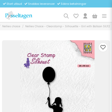
Stort utbud
Snabba leveranser
Säkra betalningar
Nellies choice
Nellies Choice - Clearstamp - Silhouette - Girl with Balloon SIL112