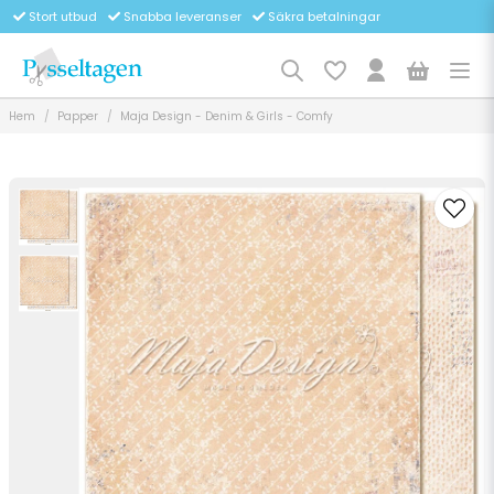
Stort utbud
Snabba leveranser
Säkra betalningar
Hem
Papper
Maja Design - Denim & Girls - Comfy