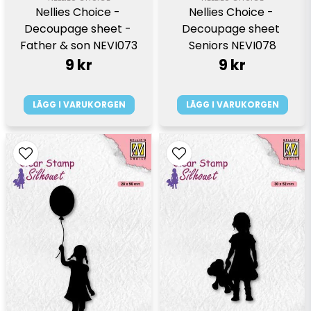
Nellies Choice - 
Nellies Choice - 
Decoupage sheet - 
Decoupage sheet 
Father & son NEVI073
Seniors NEVI078
9 kr
9 kr
LÄGG I VARUKORGEN
LÄGG I VARUKORGEN