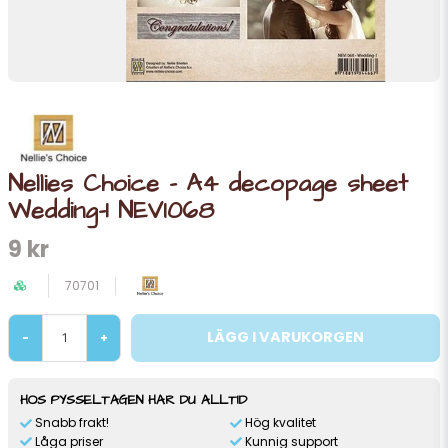
Nellies Choice - A4 decopage sheet
Wedding-1 NEVI068
9 kr
70701
LÄGG I VARUKORGEN
-
+
HOS PYSSELTAGEN HAR DU ALLTID
Snabb frakt!
Hög kvalitet
Låga priser
Kunnig support