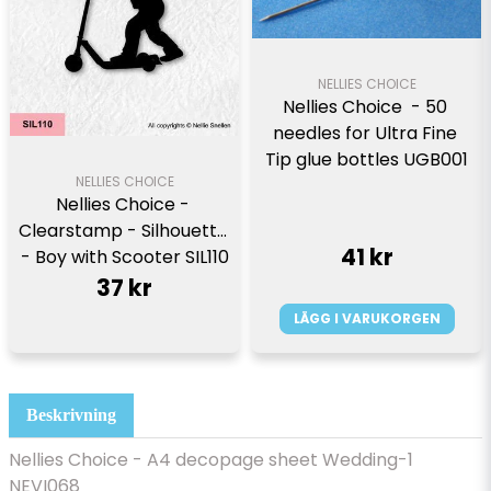
NELLIES CHOICE
Nellies Choice  - 50 
needles for Ultra Fine 
Tip glue bottles UGB001
NELLIES CHOICE
Nellies Choice - 
Clearstamp - Silhouette 
41 kr
- Boy with Scooter SIL110
37 kr
LÄGG I VARUKORGEN
Beskrivning
Nellies Choice - A4 decopage sheet Wedding-1
NEVI068