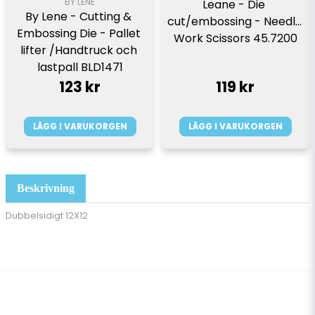
BY LENE
Leane - Die 
By Lene - Cutting & 
cut/embossing - Needle 
Embossing Die - Pallet 
Work Scissors 45.7200
lifter /Handtruck och 
lastpall BLD1471
123 kr
119 kr
LÄGG I VARUKORGEN
LÄGG I VARUKORGEN
Beskrivning
Dubbelsidigt 12X12