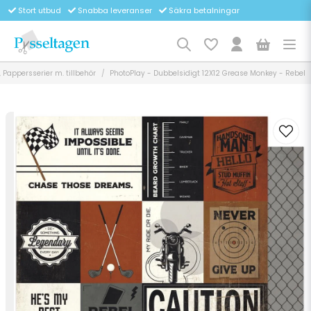
Stort utbud
Snabba leveranser
Säkra betalningar
 Pappersserier m. tillbehör
PhotoPlay - Dubbelsidigt 12X12 Grease Monkey - Rebel