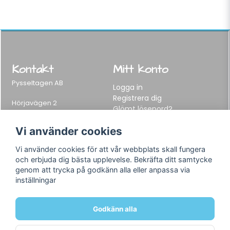
Kontakt
Mitt konto
Pysseltagen AB
Logga in
Registrera dig
Hörjavägen 2
Glömt lösenord?
282 34 Tyringe, Sweden
Telefon:
0451-155 65
Vi använder cookies
E-post:
info@pysseltagen.se
Vi använder cookies för att vår webbplats skall fungera
och erbjuda dig bästa upplevelse. Bekräfta ditt samtycke
Info
Följ oss
genom att trycka på godkänn alla eller anpassa via
inställningar
Varumärken
Facebook
Köpvillkor
Instagram
Om oss
Godkänn alla
Kontakt