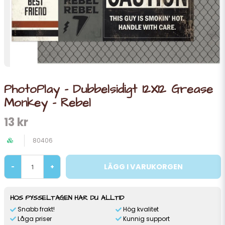
PhotoPlay - Dubbelsidigt 12X12 Grease
Monkey - Rebel
13 kr
80406
LÄGG I VARUKORGEN
-
+
HOS PYSSELTAGEN HAR DU ALLTID
Snabb frakt!
Hög kvalitet
Låga priser
Kunnig support