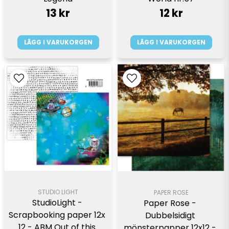
13 kr
12 kr
LÄGG I VARUKORGEN
LÄGG I VARUKORGEN
STUDIO LIGHT
PAPER ROSE
StudioLight - 
Paper Rose - 
Scrapbooking paper 12x 
Dubbelsidigt 
12 - ABM Out of this 
mönsterpapper 12x12 - 