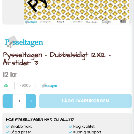
Pysseltagen - Dubbelsidigt 12X12 -
Årstider 3
12 kr
79305
LÄGG I VARUKORGEN
-
+
HOS PYSSELTAGEN HAR DU ALLTID
Snabb frakt!
Hög kvalitet
Låga priser
Kunnig support