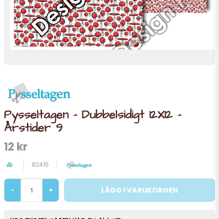
Pysseltagen - Dubbelsidigt 12X12 -
Årstider 9
12 kr
82415
LÄGG I VARUKORGEN
-
+