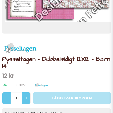
Pysseltagen - Dubbelsidigt 12X12 - Barn
14
12 kr
82827
LÄGG I VARUKORGEN
-
+