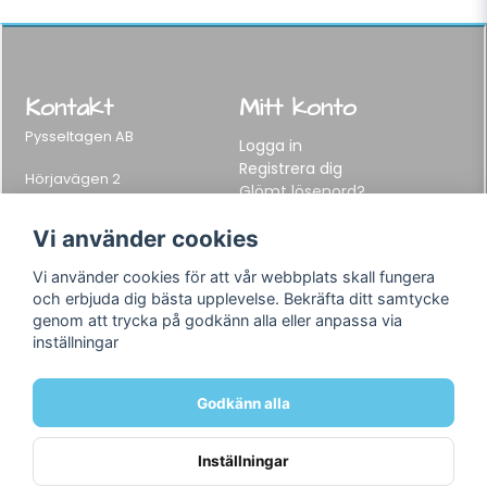
Kontakt
Mitt konto
Pysseltagen AB
Logga in
Registrera dig
Hörjavägen 2
Glömt lösenord?
282 34 Tyringe, Sweden
Telefon:
0451-155 65
Vi använder cookies
E-post:
info@pysseltagen.se
Vi använder cookies för att vår webbplats skall fungera
och erbjuda dig bästa upplevelse. Bekräfta ditt samtycke
Info
Följ oss
genom att trycka på godkänn alla eller anpassa via
inställningar
Varumärken
Facebook
Köpvillkor
Instagram
Om oss
Godkänn alla
Kontakt
Inställningar