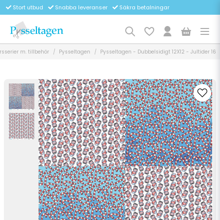
Stort utbud
Snabba leveranser
Säkra betalningar
sserier m. tillbehör
Pysseltagen
Pysseltagen - Dubbelsidigt 12X12 - Jultider 16