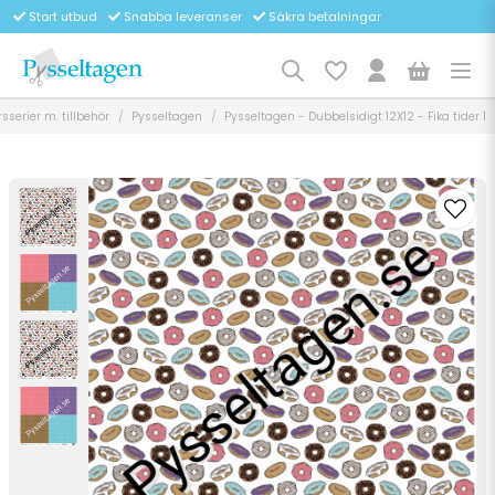
Stort utbud
Snabba leveranser
Säkra betalningar
serier m. tillbehör
Pysseltagen
Pysseltagen - Dubbelsidigt 12X12 - Fika tider 1