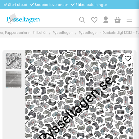
Stort utbud
Snabba leveranser
Säkra betalningar
r, Pappersserier m. tillbehör
Pysseltagen
Pysseltagen - Dubbelsidigt 12X12 - Tuf