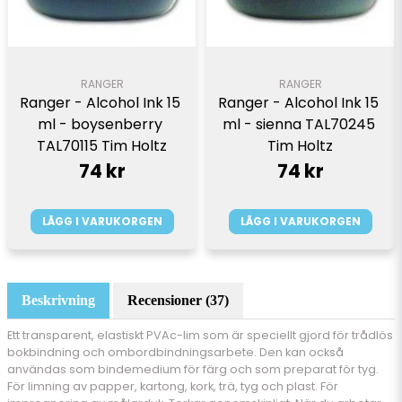
RANGER
RANGER
Ranger - Alcohol Ink 15 
Ranger - Alcohol Ink 15 
ml - boysenberry 
ml - sienna TAL70245 
TAL70115 Tim Holtz
Tim Holtz
74 kr
74 kr
LÄGG I VARUKORGEN
LÄGG I VARUKORGEN
Beskrivning
Recensioner (37)
Ett transparent, elastiskt PVAc-lim som är speciellt gjord för trådlös
bokbindning och ombordbindningsarbete. Den kan också
användas som bindemedium för färg och som preparat för tyg.
För limning av papper, kartong, kork, trä, tyg och plast. För