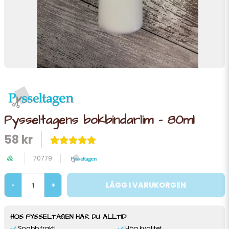
Pysseltagens bokbindarlim - 80ml
58 kr
70779
LÄGG I VARUKORGEN
-
+
HOS PYSSELTAGEN HAR DU ALLTID
Snabb frakt!
Hög kvalitet