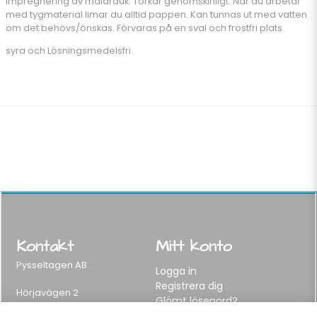
impregnering av målarduk. Torkar genomskinligt. När du arbetar
med tygmaterial limar du alltid pappen. Kan tunnas ut med vatten
om det behövs/önskas. Förvaras på en sval och frostfri plats.
syra och Lösningsmedelsfri.
Kontakt
Mitt konto
Pysseltagen AB
Logga in
Registrera dig
Hörjavägen 2
Glömt lösenord?
282 34 Tyringe, Sweden