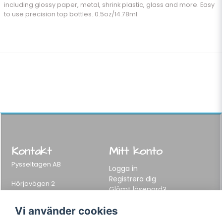
including glossy paper, metal, shrink plastic, glass and more. Easy
to use precision top bottles. 0.5oz/14.78ml.
Kontakt
Mitt konto
Pysseltagen AB
Logga in
Registrera dig
Hörjavägen 2
Glömt lösenord?
282 34 Tyringe, Sweden
Telefon:
0451-155 65
Vi använder cookies
E-post:
info@pysseltagen.se