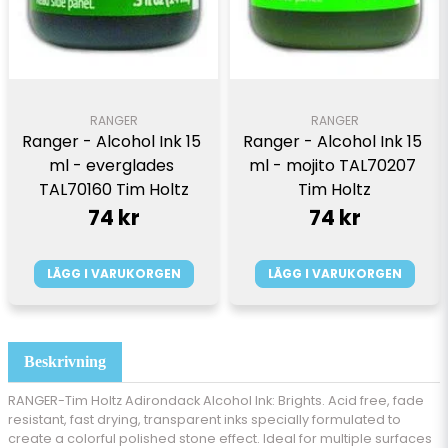
RANGER
RANGER
Ranger - Alcohol Ink 15 
Ranger - Alcohol Ink 15 
ml - everglades 
ml - mojito TAL70207 
TAL70160 Tim Holtz
Tim Holtz
74 kr
74 kr
LÄGG I VARUKORGEN
LÄGG I VARUKORGEN
Beskrivning
RANGER-Tim Holtz Adirondack Alcohol Ink: Brights. Acid free, fade
resistant, fast drying, transparent inks specially formulated to
create a colorful polished stone effect. Ideal for multiple surfaces