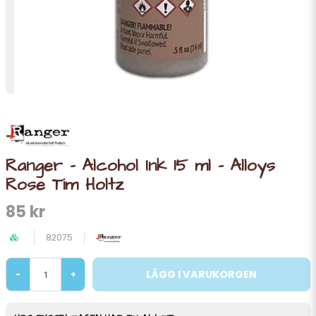
Ranger - Alcohol Ink 15 ml - Alloys
Rose Tim Holtz
85 kr
82075
LÄGG I VARUKORGEN
-
+