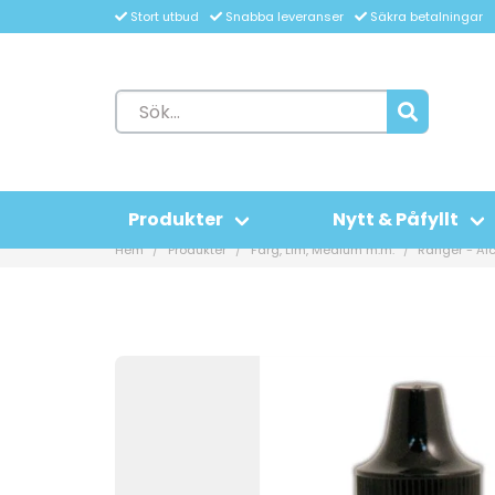
Stort utbud
Snabba leveranser
Säkra betalningar
Produkter
Nytt & Påfyllt
Hem
Produkter
Färg, Lim, Medium m.m.
Ranger - Alc