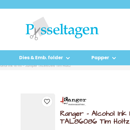
Dies & Emb. folder
Papper
ohol Ink 15 ml - Juniper TAL86086 Tim Holtz
Ranger - Alcohol Ink 
TAL86086 Tim Holtz