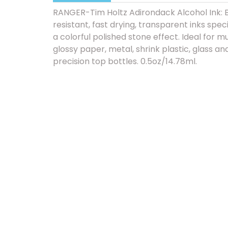
RANGER-Tim Holtz Adirondack Alcohol Ink: Br
resistant, fast drying, transparent inks spe
a colorful polished stone effect. Ideal for m
glossy paper, metal, shrink plastic, glass a
precision top bottles. 0.5oz/14.78ml.