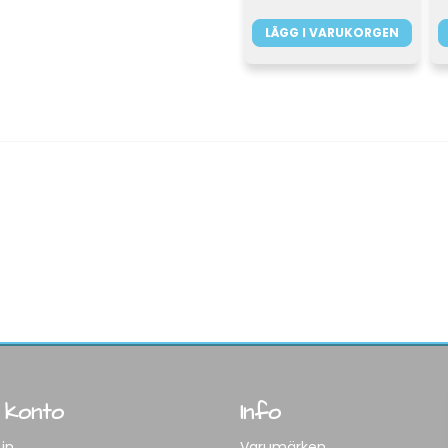
LÄGG I VARUKORGEN
 konto
Info
in
Varumärken