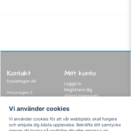
Kontakt
Mitt konto
Pysseltagen AB
Logga in
Registrera dig
Hörjavägen 2
Glömt lösenord?
282 34 Tyringe, Sweden
Telefon:
0451-155 65
Vi använder cookies
E-post:
info@pysseltagen.se
Vi använder cookies för att vår webbplats skall fungera
och erbjuda dig bästa upplevelse. Bekräfta ditt samtycke
Info
Följ oss
genom att trycka på godkänn alla eller anpassa via