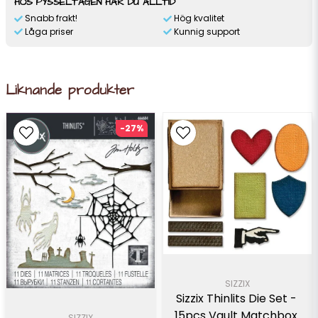
HOS PYSSELTAGEN HAR DU ALLTID
Snabb frakt!
Hög kvalitet
Låga priser
Kunnig support
Liknande produkter
-27%
SIZZIX
Sizzix Thinlits Die Set - 
15pcs Vault Matchbox 
SIZZIX