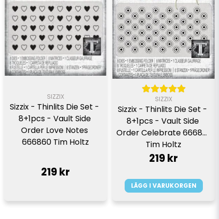
SIZZIX
SIZZIX
Sizzix - Thinlits Die Set - 
Sizzix - Thinlits Die Set - 
8+1pcs - Vault Side 
8+1pcs - Vault Side 
Order Love Notes 
Order Celebrate 666861 
666860 Tim Holtz
Tim Holtz
219 kr
219 kr
LÄGG I VARUKORGEN