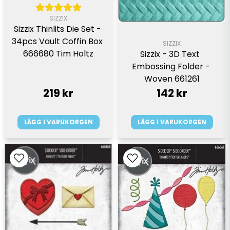
SIZZIX
Sizzix Thinlits Die Set - 
34pcs Vault Coffin Box 
SIZZIX
666680 Tim Holtz
Sizzix - 3D Text  
Embossing Folder - 
Woven 661261
219 kr
142 kr
LÄGG I VARUKORGEN
LÄGG I VARUKORGEN