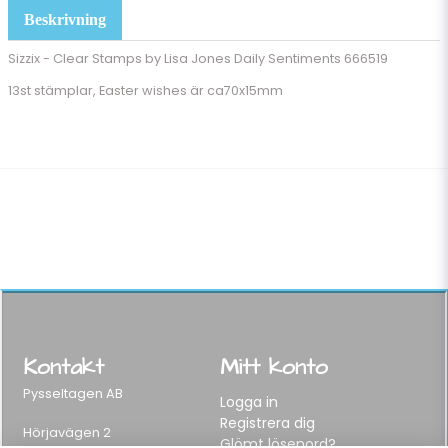
Beskrivning
Sizzix - Clear Stamps by Lisa Jones Daily Sentiments 666519
13st stämplar, Easter wishes är ca70x15mm
Kontakt
Mitt konto
Pysseltagen AB
Logga in
Registrera dig
Hörjavägen 2
Glömt lösenord?