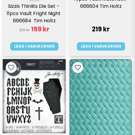
666604 Tim Holtz
Sizzix Thinlits Die Set - 
11pcs Vault Fright Night 
666684  Tim Holtz
159 kr
219 kr
219 kr
LÄGG I VARUKORGEN
LÄGG I VARUKORGEN