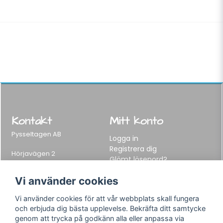
Kontakt
Mitt konto
Pysseltagen AB
Logga in
Registrera dig
Hörjavägen 2
Glömt lösenord?
282 34 Tyringe, Sweden
Telefon:
0451-155 65
Vi använder cookies
E-post:
info@pysseltagen.se
Vi använder cookies för att vår webbplats skall fungera
och erbjuda dig bästa upplevelse. Bekräfta ditt samtycke
Info
Följ oss
genom att trycka på godkänn alla eller anpassa via