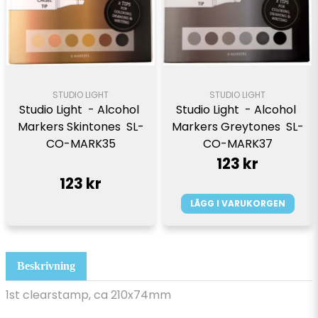
STUDIO LIGHT
STUDIO LIGHT
Studio Light  - Alcohol 
Studio Light  - Alcohol 
Markers Greytones  SL-
Markers Skintones  SL-
CO-MARK37
CO-MARK35
123 kr
123 kr
LÄGG I VARUKORGEN
Beskrivning
1st clearstamp, ca 210x74mm