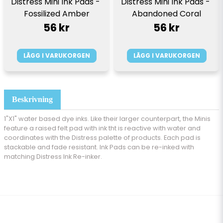
Distress Mini Ink Pads - 
Distress Mini Ink Pads - 
Fossilized Amber
Abandoned Coral
56 kr
56 kr
LÄGG I VARUKORGEN
LÄGG I VARUKORGEN
Beskrivning
1"X1" water based dye inks. Like their larger counterpart, the Minis
feature a raised felt pad with ink tht is reactive with water and
coordinates with the Distress palette of products. Each pad is
stackable and fade resistant. Ink Pads can be re-inked with
matching Distress Ink Re-inker.