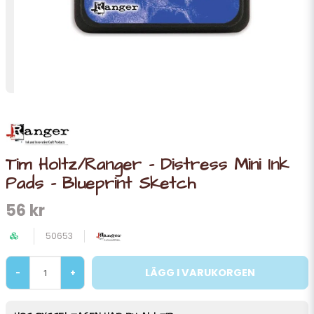
Tim Holtz/Ranger - Distress Mini Ink
Pads - Blueprint Sketch
56 kr
50653
LÄGG I VARUKORGEN
-
+