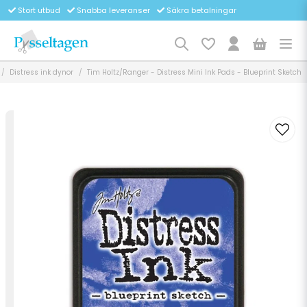
Stort utbud
Snabba leveranser
Säkra betalningar
Distress ink dynor
Tim Holtz/Ranger - Distress Mini Ink Pads - Blueprint Sketch