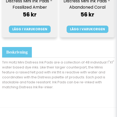
Distress Mini Ink Pads - 
Distress Mini Ink Pads - 
Fossilized Amber
Abandoned Coral
56 kr
56 kr
LÄGG I VARUKORGEN
LÄGG I VARUKORGEN
Beskrivning
Tim Holtz Mini Distress Ink Pads are a collection of 48 individual 1"X1"
water based dye inks. Like their larger counterpart, the Minis
feature a raised felt pad with ink tht is reactive with water and
coordinates with the Distress palette of products. Each pad is
stackable and fade resistant. Ink Pads can be re-inked with
matching Distress Ink Re-inker.