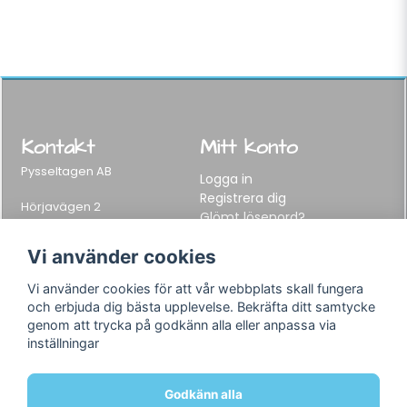
Kontakt
Mitt konto
Pysseltagen AB
Logga in
Registrera dig
Hörjavägen 2
Glömt lösenord?
282 34 Tyringe, Sweden
Telefon:
0451-155 65
Vi använder cookies
E-post:
info@pysseltagen.se
Vi använder cookies för att vår webbplats skall fungera
och erbjuda dig bästa upplevelse. Bekräfta ditt samtycke
Info
Följ oss
genom att trycka på godkänn alla eller anpassa via
inställningar
Varumärken
Facebook
Köpvillkor
Instagram
Om oss
Godkänn alla
Kontakt