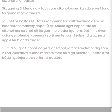
akvarell eller pastell.
Skuggning & blending – tack vare alkoholbasen kan du enkelt tona
färgerna mot varandra.
💡 Tips För bästa resultat rekommenderas att använda dem på
bleedproof markerpapper (t.ex. Studio Light Paper Pad för
alkoholmarkers) så att färgen inte blöder igenom. Det finns även
colorless blender-pennor i sortimentet som hjälper dig att ljusa
upp eller blanda färger.
✨ Studio Light Alcohol Markers är ett prisvärt alternativ för dig som
vill ha kvalitativa alkoholmarkers med färdiga paletter – perfekt för
både nybörjare och erfarna kreatörer.