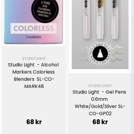
STUDIO LIGHT
Studio Light  - Alcohol 
Markers Colorless 
Blenders  SL-CO-
MARK48
STUDIO LIGHT
Studio Light  - Gel Pens 
0.6mm 
White/Gold/Silver SL-
CO-GP02
68 kr
68 kr