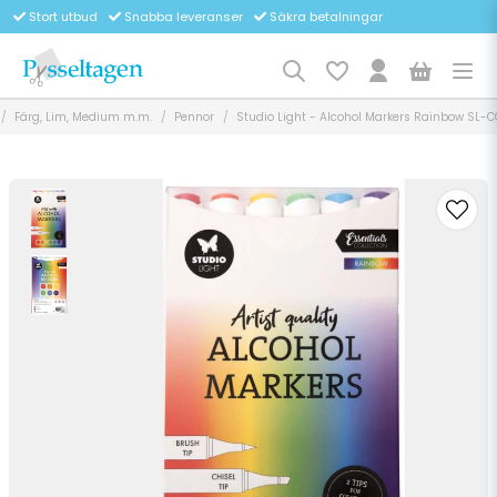
Stort utbud
Snabba leveranser
Säkra betalningar
Färg, Lim, Medium m.m.
Pennor
Studio Light - Alcohol Markers Rainbow SL