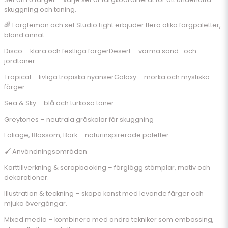
skuggning och toning.
🌈 Färgteman och set Studio Light erbjuder flera olika färgpaletter,
bland annat:
Disco – klara och festliga färgerDesert – varma sand- och
jordtoner
Tropical – livliga tropiska nyanserGalaxy – mörka och mystiska
färger
Sea & Sky – blå och turkosa toner
Greytones – neutrala gråskalor för skuggning
Foliage, Blossom, Bark – naturinspirerade paletter
🖌️ Användningsområden
Korttillverkning & scrapbooking – färglägg stämplar, motiv och
dekorationer.
Illustration & teckning – skapa konst med levande färger och
mjuka övergångar.
Mixed media – kombinera med andra tekniker som embossing,