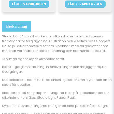
LÄGG I VARUKORGEN
LÄGG I VARUKORGEN
Beskrivning
Studio Light Alcohol Markers är alkoholbaserade tuschpennor
framtagna för färgläggning, illustration och kreativa pysselprojekt.
De säljs i olika tematiska set om 6 pennor, med färgpaletter som
matchar varandra för enkel blandning och harmoniska resultat.
🎨 Viktiga egenskaper Alkoholbaserat
bläck – ger jämn täckning, intensiva färger och möjliggör mjuka
övergångar.
Dubbelspets – oftast en bred chisel-spets för större ytor och en fin
spets för detaljer.
Bleedproof på rätt papper – fungerar bäst på specialpapper för
alkoholmarkers (t.ex. Studio Light Paper Pad).
Syrafritt – bevarar färgerna och gör att dina projekt håller längre.
Set om 6 färger – varje set är färgkoordinerat för att underlätta