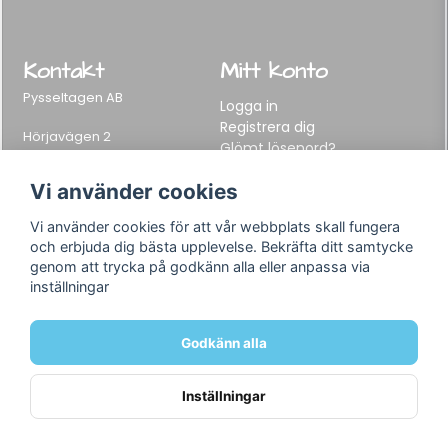
Kontakt
Mitt konto
Pysseltagen AB
Logga in
Registrera dig
Hörjavägen 2
Glömt lösenord?
282 34 Tyringe, Sweden
Telefon:
0451-155 65
Vi använder cookies
E-post:
info@pysseltagen.se
Vi använder cookies för att vår webbplats skall fungera
och erbjuda dig bästa upplevelse. Bekräfta ditt samtycke
Info
Följ oss
genom att trycka på godkänn alla eller anpassa via
inställningar
Varumärken
Facebook
Köpvillkor
Instagram
Om oss
Godkänn alla
Kontakt
Inställningar
Powered by Nyehandel AB