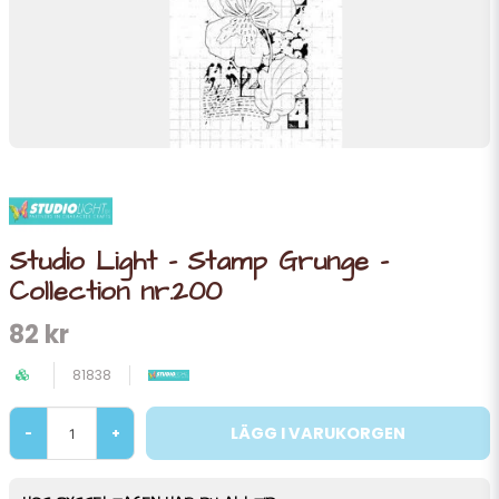
Studio Light - Stamp Grunge -
Collection nr.200
82 kr
81838
LÄGG I VARUKORGEN
-
+