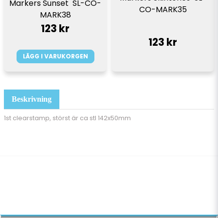
Markers Sunset  SL-CO-
CO-MARK35
MARK38
123 kr
123 kr
LÄGG I VARUKORGEN
Beskrivning
1st clearstamp, störst är ca stl 142x50mm