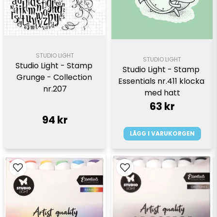
STUDIO LIGHT
STUDIO LIGHT
Studio Light - Stamp 
Studio Light - Stamp 
Grunge - Collection 
Essentials nr.411 klocka 
nr.207
med hatt
63 kr
94 kr
LÄGG I VARUKORGEN