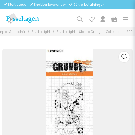
Stort utbud
Snabba leveranser
Säkra betalningar
plar & tillbehör
Studio Light
Studio Light - Stamp Grunge - Collection nr.200