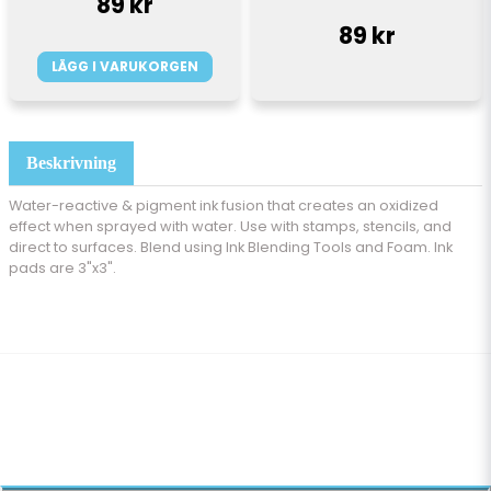
89 kr
89 kr
LÄGG I VARUKORGEN
Beskrivning
Water-reactive & pigment ink fusion that creates an oxidized
effect when sprayed with water. Use with stamps, stencils, and
direct to surfaces. Blend using Ink Blending Tools and Foam. Ink
pads are 3"x3".