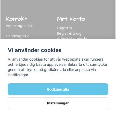
Kontakt
Mitt konto
Pysseltagen AB
Logga in
Registrera dig
Hörjavägen 2
Glömt lösenord?
282 34 Tyringe, Sweden
Telefon:
0451-155 65
Vi använder cookies
E-post:
info@pysseltagen.se
Vi använder cookies för att vår webbplats skall fungera
och erbjuda dig bästa upplevelse. Bekräfta ditt samtycke
Info
Följ oss
genom att trycka på godkänn alla eller anpassa via
inställningar
Varumärken
Facebook
Köpvillkor
Instagram
Om oss
Godkänn alla
Kontakt
Inställningar
Powered by Nyehandel AB