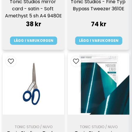
Tonic Studios mirror 
Tonic Studios - Fine Typ 
card - satin - Soft 
Bypass Tweezer 3610E
Amethyst 5 sh A4 9480E
38 kr
74 kr
LÄGG I VARUKORGEN
LÄGG I VARUKORGEN
TONIC STUDIO / NUVO
TONIC STUDIO / NUVO