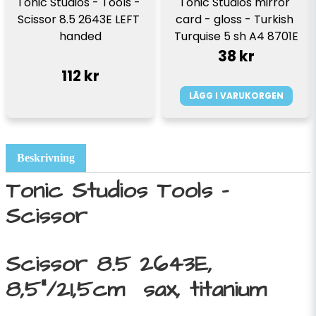
Tonic Studios - Tools - 
Tonic Studios mirror 
Scissor 8.5 2643E LEFT 
card - gloss - Turkish 
handed
Turquise 5 sh A4 8701E
38 kr
112 kr
LÄGG I VARUKORGEN
Beskrivning
Tonic Studios Tools -
Scissor
Scissor 8.5 2643E,
8,5"/21,5cm sax, titanium