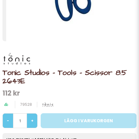
Tonic Studios - Tools - Scissor 8.5
2643E
112 kr
79528
LÄGG I VARUKORGEN
-
+