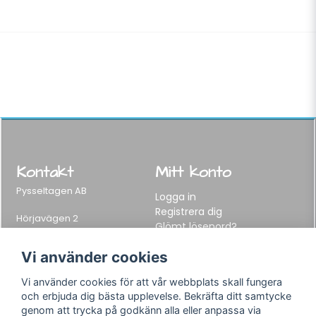
Kontakt
Mitt konto
Pysseltagen AB
Logga in
Registrera dig
Hörjavägen 2
Glömt lösenord?
282 34 Tyringe, Sweden
Telefon:
0451-155 65
Vi använder cookies
E-post:
info@pysseltagen.se
Vi använder cookies för att vår webbplats skall fungera
och erbjuda dig bästa upplevelse. Bekräfta ditt samtycke
Info
Följ oss
genom att trycka på godkänn alla eller anpassa via