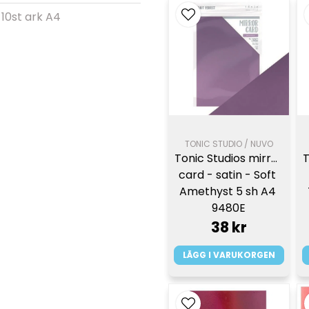
 10st ark A4
TONIC STUDIO / NUVO
Tonic Studios mirror 
T
card - satin - Soft 
Amethyst 5 sh A4 
9480E
38 kr
LÄGG I VARUKORGEN