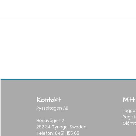
Kontakt
Mitt
Pysseltagen AB
Logga 
Regist
Hörjavägen 2
Glömt
282 34 Tyringe, Sweden
Telefon:
0451-155 65