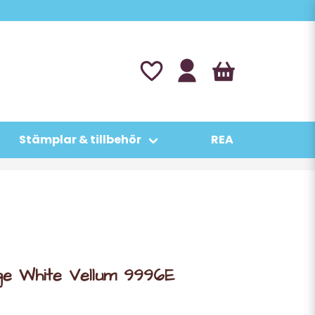
Stämplar & tillbehör
REA
age White Vellum 9996E