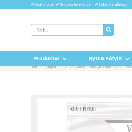
Stort utbud
Snabba leveranser
Säkra betalningar
Produkter
Nytt & Påfyllt
Hem
Papper
Tonic Studios - Vintage White Vellum 99