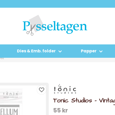
Dies & Emb. folder
Papper
96E
Tonic Studios - Vint
55 kr