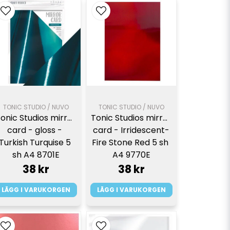
TONIC STUDIO / NUVO
TONIC STUDIO / NUVO
onic Studios mirror 
Tonic Studios mirror 
card - gloss - 
card - Irridescent-
Turkish Turquise 5 
Fire Stone Red 5 sh 
sh A4 8701E
A4 9770E
38 kr
38 kr
LÄGG I VARUKORGEN
LÄGG I VARUKORGEN