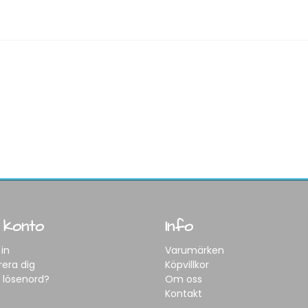
 konto
Info
in
Varumärken
rera dig
Köpvillkor
 lösenord?
Om oss
Kontakt