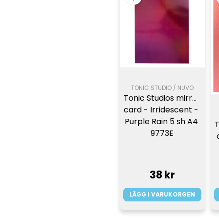
TONIC STUDIO / NUVO
Tonic Studios mirror 
card - Irridescent - 
Purple Rain 5 sh A4 
T
9773E
38 kr
LÄGG I VARUKORGEN