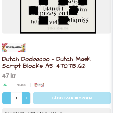
Dutch Doobadoo - Dutch Mask
Script Blocks A5 470.715.162
47 kr
78400
LÄGG I VARUKORGEN
-
+