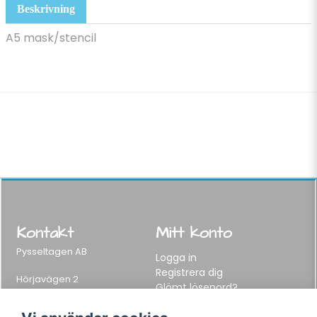
Beskrivning
A5 mask/stencil
Kontakt
Mitt konto
Pysseltagen AB
Logga in
Registrera dig
Hörjavägen 2
Glömt lösenord?
282 34 Tyringe, Sweden
Telefon:
0451-155 65