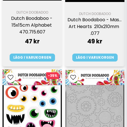
DUTCH DOOBADOO
DUTCH DOOBADOO
Dutch Boodaboo - 
Dutch Boodaboo - Mask 
15x15cm Alphabet 
Art Hearts  210x210mm  
470.715.607
.077
47 kr
49 kr
LÄGG I VARUKORGEN
LÄGG I VARUKORGEN
-35%