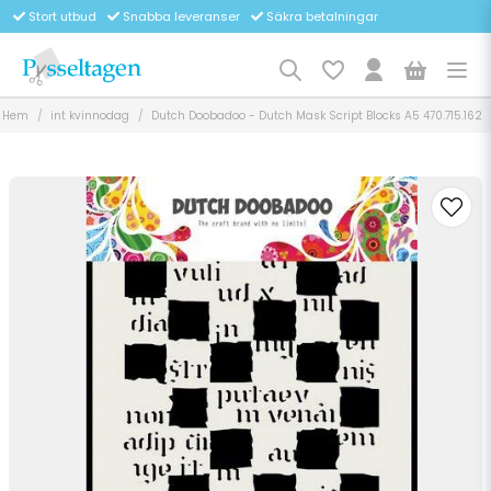
Stort utbud
Snabba leveranser
Säkra betalningar
Hem
int kvinnodag
Dutch Doobadoo - Dutch Mask Script Blocks A5 470.715.162