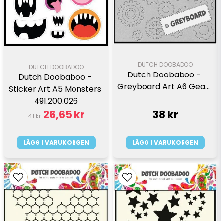
DUTCH DOOBADOO
DUTCH DOOBADOO
Dutch Doobaboo - 
Dutch Doobaboo - 
Greyboard Art A6 Gears 
Sticker Art A5 Monsters 
491.200.026
26,65 kr
38 kr
41 kr
LÄGG I VARUKORGEN
LÄGG I VARUKORGEN