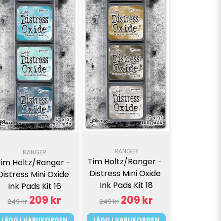
RANGER
RANGER
Tim Holtz/Ranger - 
Tim Holtz/Ranger - 
Distress Mini Oxide 
Distress Mini Oxide 
Ink Pads Kit 18
Ink Pads Kit 16
209 kr
209 kr
249 kr
249 kr
LÄGG I VARUKORGEN
LÄGG I VARUKORGEN