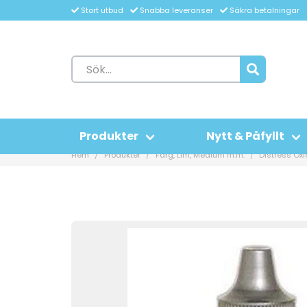
Stort utbud
Snabba leveranser
Säkra betalningar
Produkter
Nytt & Påfyllt
Hem
Produkter
Färg, Lim, Medium m.m.
Distress Ox