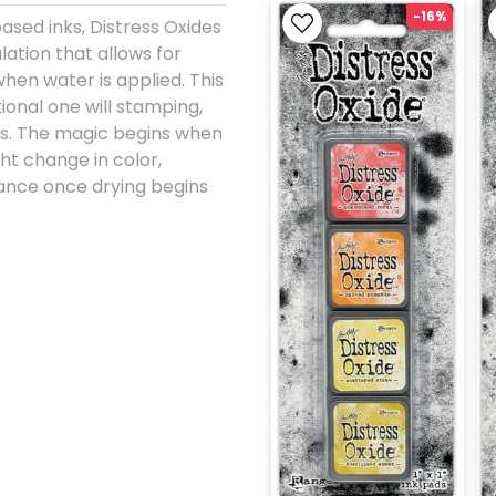
-16%
sed inks, Distress Oxides
ation that allows for
hen water is applied. This
ional one will stamping,
ils. The magic begins when
ght change in color,
ance once drying begins