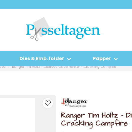
Dies & Emb. folder
Papper
ides
Ranger Tim Holtz - Distress Oxide reinker - Crackling Campfire
Ranger Tim Holtz - Di
Crackling Campfire