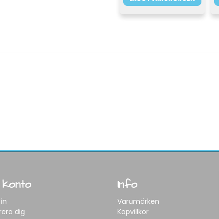
 konto
Info
in
Varumärken
rera dig
Köpvillkor