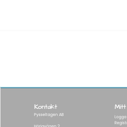
Kontakt
Mitt
Pysseltagen AB
Logga 
Regist
Hörjavägen 2