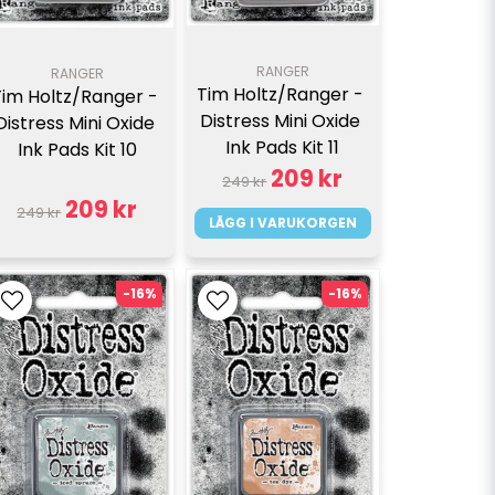
RANGER
RANGER
Tim Holtz/Ranger - 
Tim Holtz/Ranger - 
Distress Mini Oxide 
Distress Mini Oxide 
Ink Pads Kit 11
Ink Pads Kit 10
209 kr
249 kr
209 kr
249 kr
LÄGG I VARUKORGEN
-16%
-16%