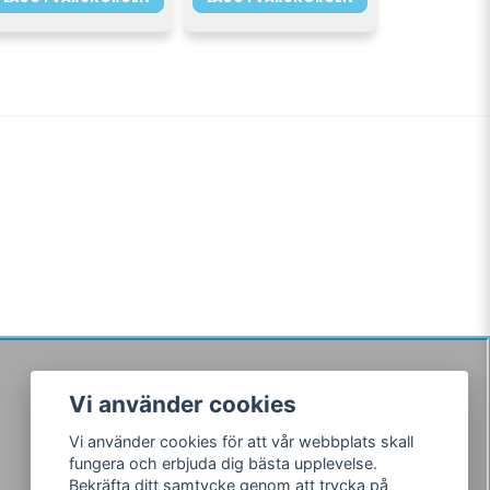
Vi använder cookies
Följ oss
Vi använder cookies för att vår webbplats skall
Facebook
fungera och erbjuda dig bästa upplevelse.
Instagram
Bekräfta ditt samtycke genom att trycka på