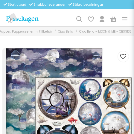
Stort utbud
Snabba leveranser
Säkra betalningar
Papper, Pappersserier m. tillbehör
Ciao Bella
Ciao Bella - MOON & ME - CBSS133