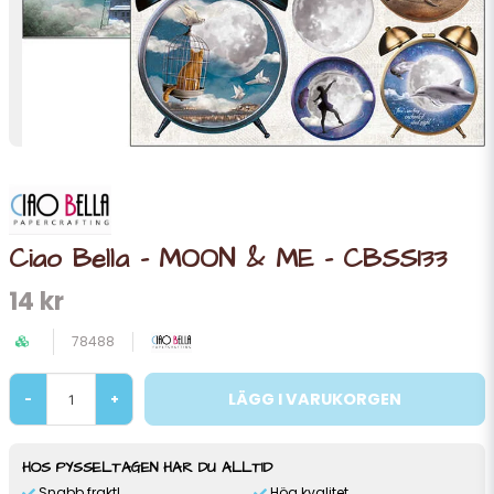
Ciao Bella - MOON & ME - CBSS133
14 kr
78488
LÄGG I VARUKORGEN
-
+
HOS PYSSELTAGEN HAR DU ALLTID
Snabb frakt!
Hög kvalitet