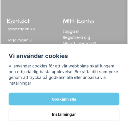
Kontakt
Mitt konto
Pysseltagen AB
Logga in
Registrera dig
Hörjavägen 2
Glömt lösenord?
282 34 Tyringe, Sweden
Telefon:
0451-155 65
Vi använder cookies
E-post:
info@pysseltagen.se
Vi använder cookies för att vår webbplats skall fungera
och erbjuda dig bästa upplevelse. Bekräfta ditt samtycke
Info
Följ oss
genom att trycka på godkänn alla eller anpassa via
inställningar
Varumärken
Facebook
Köpvillkor
Instagram
Om oss
Godkänn alla
Kontakt
Inställningar
Powered by Nyehandel AB