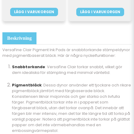
LÄGG I VARUKORGEN
LÄGG I VARUKORGEN
Beskrivning
VersaFine Clair Pigment Ink Pads är snabbtorkande stämpeldynor
med pigmentbaserat bläck. Här är några nyckelfunktioner:
Snabbtorkande
: VersaFine Clair torkar snabbt, vilket gör
dem idealiska för stämpling med minimal väntetid.
Pigmentbläck
: Dessa dynor använder ett tjockare och rikare
pigmentbläck jämfört med färgbaserade bläck.
Konsistensen liknar majonnäs och ger starka och livfulla
färger. Pigmentbläck torkar inte in i papperet som
färgbaserat bläck, utan det torkar ovanpå. Det innebär att
färgen blir mer intensiv, men det tar lite längre tid att torka på
vanligt papper. Notera att pigmentbläck inte torkar på glättat
papper om det inte värmebehandlas med en
embossingvärmepistol.