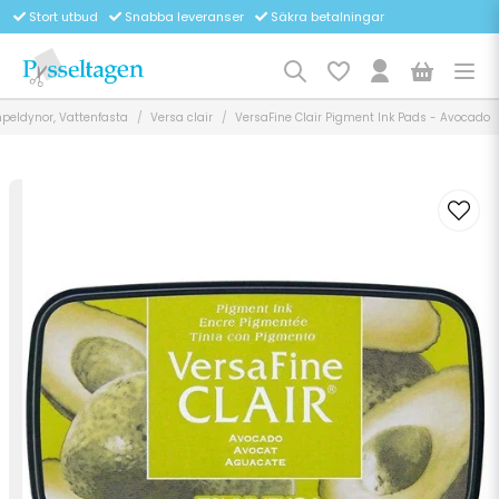
Stort utbud
Snabba leveranser
Säkra betalningar
peldynor, Vattenfasta
Versa clair
VersaFine Clair Pigment Ink Pads - Avocado