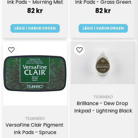
Ink Pads - Grass Green
Ink Pads - Morning Mist
82 kr
82 kr
LÄGG I VARUKORGEN
LÄGG I VARUKORGEN
TSUKINEKO
Brilliance - Dew Drop 
Inkpad - Lightning Black
TSUKINEKO
VersaFine Clair Pigment 
Ink Pads - Spruce