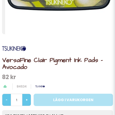
VersaFine Clair Pigment Ink Pads -
Avocado
82 kr
84634
LÄGG I VARUKORGEN
-
+