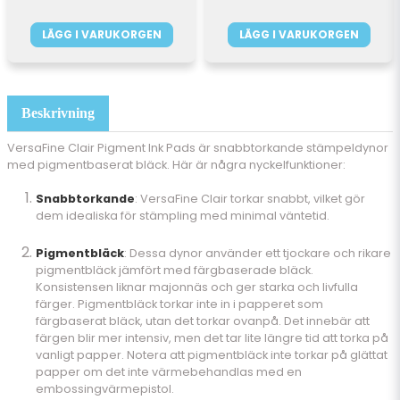
LÄGG I VARUKORGEN
LÄGG I VARUKORGEN
Beskrivning
VersaFine Clair Pigment Ink Pads är snabbtorkande stämpeldynor
med pigmentbaserat bläck. Här är några nyckelfunktioner:
Snabbtorkande
: VersaFine Clair torkar snabbt, vilket gör
dem idealiska för stämpling med minimal väntetid.
Pigmentbläck
: Dessa dynor använder ett tjockare och rikare
pigmentbläck jämfört med färgbaserade bläck.
Konsistensen liknar majonnäs och ger starka och livfulla
färger. Pigmentbläck torkar inte in i papperet som
färgbaserat bläck, utan det torkar ovanpå. Det innebär att
färgen blir mer intensiv, men det tar lite längre tid att torka på
vanligt papper. Notera att pigmentbläck inte torkar på glättat
papper om det inte värmebehandlas med en
embossingvärmepistol.