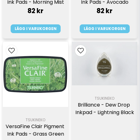
Ink Pads - Morning Mist
Ink Pads - Avocado
82 kr
82 kr
LÄGG I VARUKORGEN
LÄGG I VARUKORGEN
TSUKINEKO
Brilliance - Dew Drop 
Inkpad - Lightning Black
TSUKINEKO
VersaFine Clair Pigment 
Ink Pads - Grass Green