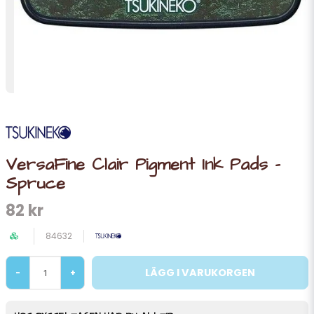
VersaFine Clair Pigment Ink Pads -
Spruce
82 kr
84632
LÄGG I VARUKORGEN
-
+