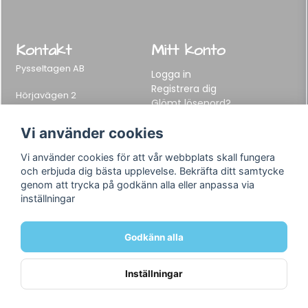
Kontakt
Mitt konto
Pysseltagen AB
Logga in
Registrera dig
Hörjavägen 2
Glömt lösenord?
282 34 Tyringe, Sweden
Telefon:
0451-155 65
Vi använder cookies
E-post:
info@pysseltagen.se
Vi använder cookies för att vår webbplats skall fungera
och erbjuda dig bästa upplevelse. Bekräfta ditt samtycke
Info
Följ oss
genom att trycka på godkänn alla eller anpassa via
inställningar
Varumärken
Facebook
Köpvillkor
Instagram
Om oss
Godkänn alla
Kontakt
Inställningar
Powered by Nyehandel AB