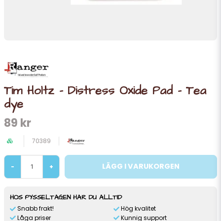
Tim Holtz - Distress Oxide Pad - Tea
dye
89 kr
70389
LÄGG I VARUKORGEN
-
+
HOS PYSSELTAGEN HAR DU ALLTID
Snabb frakt!
Hög kvalitet
Låga priser
Kunnig support