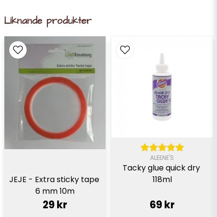
Liknande produkter
ALEENE'S
Tacky glue quick dry 
JEJE - Extra sticky tape 
118ml
6 mm 10m
29 kr
69 kr