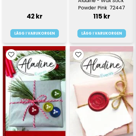
Aladine - Wax Stick 
Powder Pink  72447
42 kr
115 kr
LÄGG I VARUKORGEN
LÄGG I VARUKORGEN