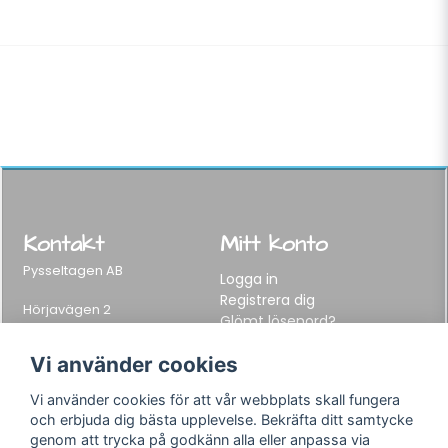
Kontakt
Mitt konto
Pysseltagen AB
Logga in
Registrera dig
Hörjavägen 2
Glömt lösenord?
282 34 Tyringe, Sweden
Telefon:
0451-155 65
Vi använder cookies
E-post:
info@pysseltagen.se
Vi använder cookies för att vår webbplats skall fungera
och erbjuda dig bästa upplevelse. Bekräfta ditt samtycke
Info
Följ oss
genom att trycka på godkänn alla eller anpassa via