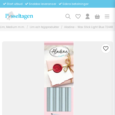
Stort utbud
Snabba leveranser
Säkra betalningar
, Lim, Medium m.m.
Lim och tejpprodukter
Aladine - Wax Stick Light Blue 72448