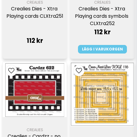
CREALIES
CREALIES
Crealies Dies - Xtra 
Crealies Dies - Xtra 
Playing cards CLXtra251
Playing cards symbols 
CLXtra252
112 kr
112 kr
LÄGG I VARUKORGEN
CREALIES
Crealies - Cardzz - no 