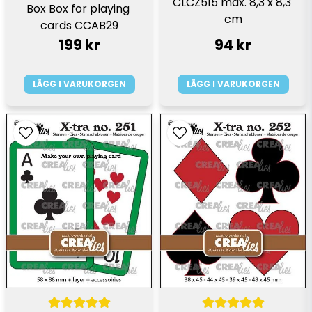
CLCZ515 max. 8,3 x 8,3 
Box Box for playing 
cm
cards CCAB29
199 kr
94 kr
LÄGG I VARUKORGEN
LÄGG I VARUKORGEN