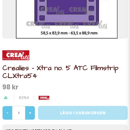
Crealies - Xtra no. 5 ATC Filmstrip
CLXtra54
98 kr
82154
LÄGG I VARUKORGEN
-
+