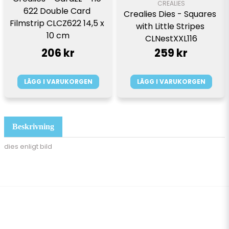
CREALIES
622 Double Card 
Crealies Dies - Squares 
Filmstrip CLCZ622 14,5 x 
with Little Stripes 
10 cm
CLNestXXL116
206 kr
259 kr
LÄGG I VARUKORGEN
LÄGG I VARUKORGEN
Beskrivning
dies enligt bild