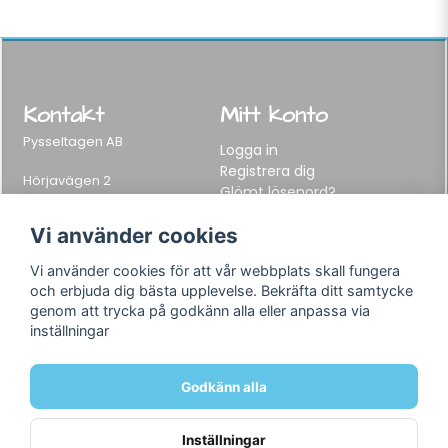
Kontakt
Mitt konto
Pysseltagen AB
Logga in
Registrera dig
Hörjavägen 2
Glömt lösenord?
282 34 Tyringe, Sweden
Telefon:
0451-155 65
Vi använder cookies
E-post:
info@pysseltagen.se
Vi använder cookies för att vår webbplats skall fungera
och erbjuda dig bästa upplevelse. Bekräfta ditt samtycke
Info
Följ oss
genom att trycka på godkänn alla eller anpassa via
inställningar
Varumärken
Facebook
Köpvillkor
Instagram
Om oss
Godkänn alla
Kontakt
Inställningar