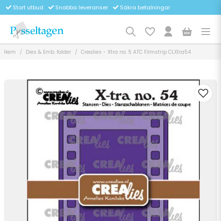
Stort utbud
Snabba leveranser
Säkra betalningar
Hem
Dies & Emb. folder
Crealies - Xtra no. 5 ATC Filmstrip CLXtra54