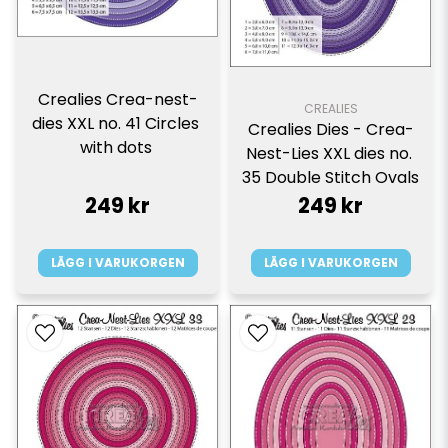
Crealies Crea-nest-
CREALIES
dies XXL no. 41 Circles 
Crealies Dies - Crea-
with dots 
Nest-Lies XXL dies no. 
35 Double Stitch Ovals
249 kr
249 kr
LÄGG I VARUKORGEN
LÄGG I VARUKORGEN