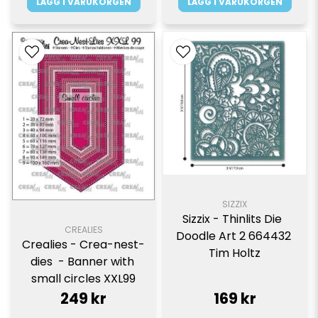
LÄGG I VARUKORGEN
LÄGG I VARUKORGEN
SIZZIX
Sizzix - Thinlits Die  
CREALIES
Doodle Art 2 664432 
Crealies - Crea-nest-
Tim Holtz
dies  - Banner with 
small circles XXL99
249 kr
169 kr