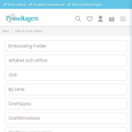
Stort utbud
Snabba leveranser
Säkra betalningar
Hem
Dies & Emb. folder
Embossing Folder
Alfabet och siffror
Ord
By Lene
Craft&you
CraftEmotions