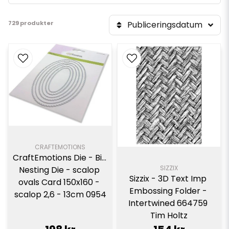
729 produkter
Publiceringsdatum
CRAFTEMOTIONS
CraftEmotions Die - Big 
SIZZIX
Nesting Die - scalop 
Sizzix - 3D Text Imp 
ovals Card 150x160 - 
Embossing Folder - 
scalop 2,6 - 13cm 0954
Intertwined 664759 
Tim Holtz