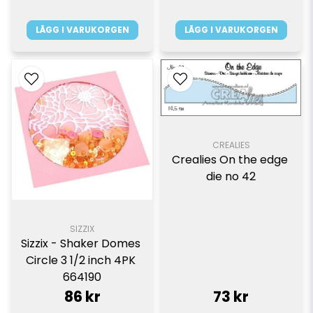
LÄGG I VARUKORGEN
LÄGG I VARUKORGEN
CREALIES
Crealies On the edge 
die no 42
SIZZIX
Sizzix - Shaker Domes 
Circle 3 1/2 inch 4PK 
664190
86 kr
73 kr