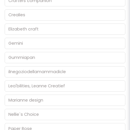
Crafters companion
Crealies
Elizabeth craft
Gemini
Gummiapan
ilnegoziodellamammadicle
Lea'bilities, Leanne Creatief
Marianne design
Nellie`s Choice
Paper Rose