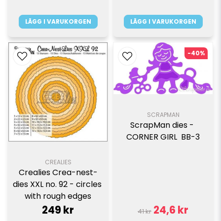
LÄGG I VARUKORGEN
LÄGG I VARUKORGEN
-40%
SCRAPMAN
ScrapMan dies - 
CORNER GIRL  BB-3
CREALIES
Crealies Crea-nest-
dies XXL no. 92 - circles 
with rough edges
249 kr
24,6 kr
41 kr