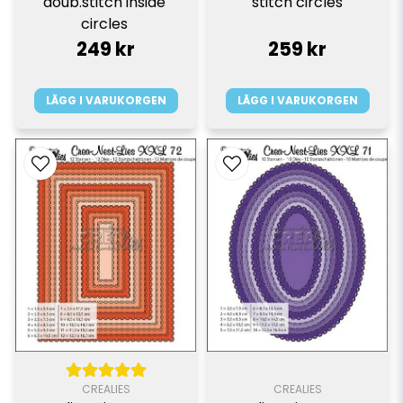
doub.stitch inside 
stitch circles
circles 
249 kr
259 kr
LÄGG I VARUKORGEN
LÄGG I VARUKORGEN
CREALIES
CREALIES