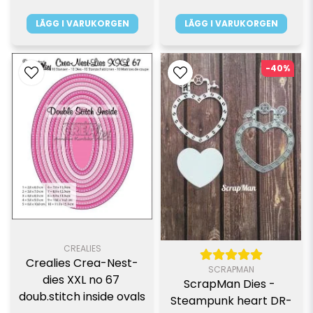
LÄGG I VARUKORGEN
LÄGG I VARUKORGEN
-40%
CREALIES
Crealies Crea-Nest-
SCRAPMAN
dies XXL no 67 
ScrapMan Dies - 
doub.stitch inside ovals
Steampunk heart DR-