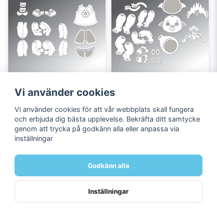
Vi använder cookies
BY LENE
BY LENE
Vi använder cookies för att vår webbplats skall fungera
By Lene - Cutting & 
By Lene - Cutting & 
och erbjuda dig bästa upplevelse. Bekräfta ditt samtycke
Embossing Die - Baby 
Embossing Die - 
genom att trycka på godkänn alla eller anpassa via
Trolls  BLD1839
Accessories for 
inställningar
BLD1839  BLD1840
129 kr
154 kr
Godkänn alla
Inställningar