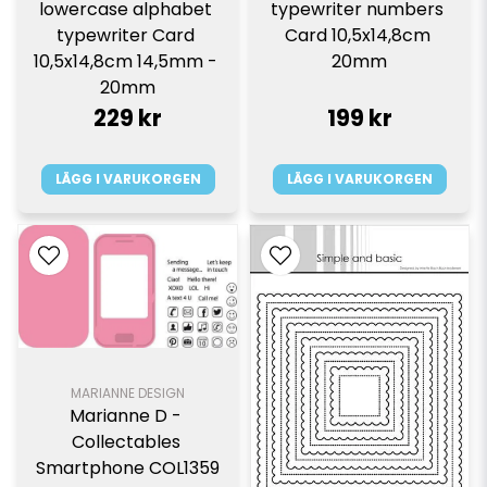
lowercase alphabet 
typewriter numbers 
typewriter Card 
Card 10,5x14,8cm 
10,5x14,8cm 14,5mm - 
20mm
20mm
229 kr
199 kr
LÄGG I VARUKORGEN
LÄGG I VARUKORGEN
MARIANNE DESIGN
Marianne D - 
Collectables 
Smartphone COL1359