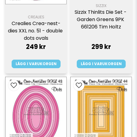
SIZZIX
Sizzix Thinlits Die Set - 
CREALIES
Garden Greens 9PK 
Crealies Crea-nest-
661206 Tim Holtz
dies XXL no. 51 - double 
dots ovals
249 kr
299 kr
LÄGG I VARUKORGEN
LÄGG I VARUKORGEN