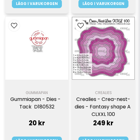
LÄGG I VARUKORGEN
LÄGG I VARUKORGEN
GUMMIAPAN
CREALIES
Gummiapan - Dies -  
Crealies - Crea-nest-
Tack  D180532
dies - Fantasy shape A 
CLXXL 100
20 kr
249 kr