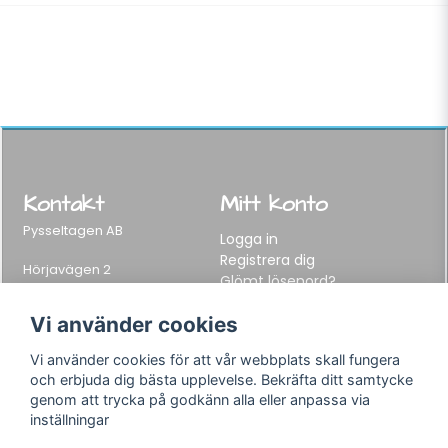
Kontakt
Mitt konto
Pysseltagen AB
Logga in
Registrera dig
Hörjavägen 2
Glömt lösenord?
282 34 Tyringe, Sweden
Telefon:
0451-155 65
Vi använder cookies
E-post:
info@pysseltagen.se
Vi använder cookies för att vår webbplats skall fungera
och erbjuda dig bästa upplevelse. Bekräfta ditt samtycke
Info
Följ oss
genom att trycka på godkänn alla eller anpassa via
inställningar
Varumärken
Facebook
Köpvillkor
Instagram