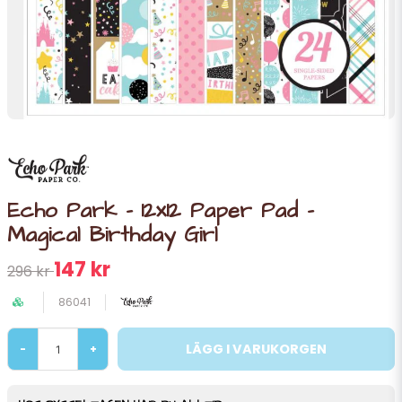
Echo Park - 12x12 Paper Pad -
Magical Birthday Girl
147 kr
296 kr
86041
LÄGG I VARUKORGEN
-
+