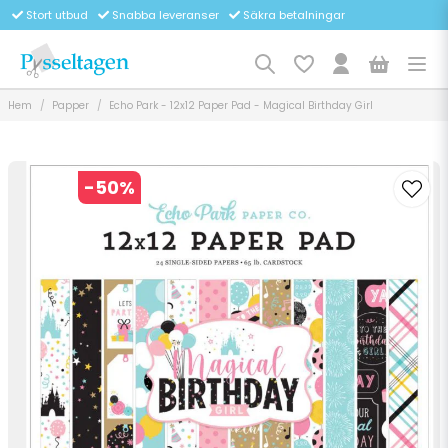
Stort utbud
Snabba leveranser
Säkra betalningar
Hem
Papper
Echo Park - 12x12 Paper Pad - Magical Birthday Girl
-
50
%