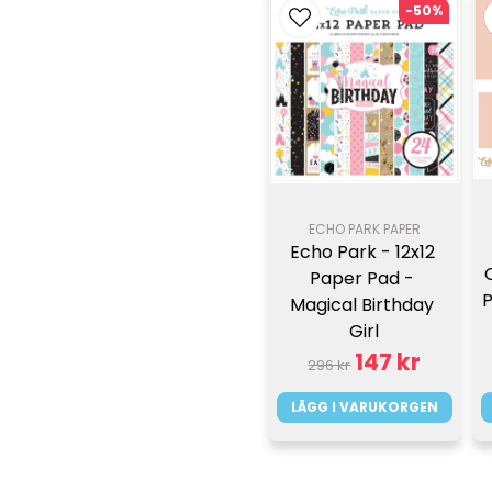
-50%
ECHO PARK PAPER
Echo Park - 12x12 
Paper Pad - 
P
Magical Birthday 
Girl
147 kr
296 kr
LÄGG I VARUKORGEN