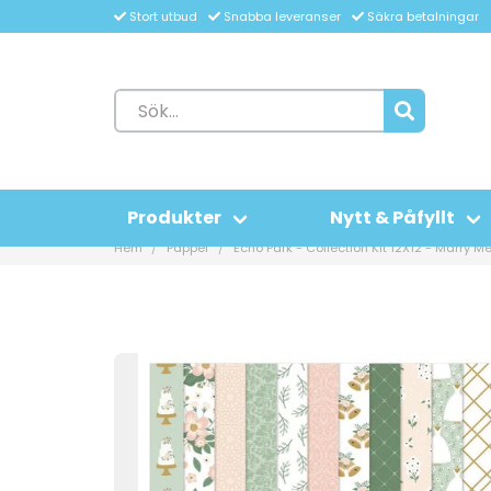
Stort utbud
Snabba leveranser
Säkra betalningar
Produkter
Nytt & Påfyllt
Hem
Papper
Echo Park - Collection Kit 12X12 - Marry M