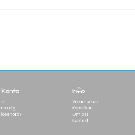
 konto
Info
in
Varumärken
rera dig
Köpvillkor
 lösenord?
Om oss
Kontakt