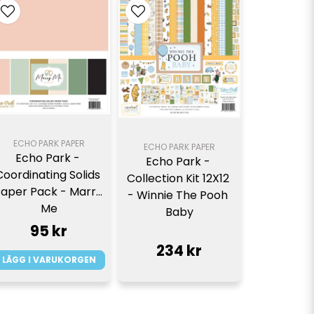
ECHO PARK PAPER
ECHO PARK PAPER
Echo Park - 
Echo Park - 
Coordinating Solids 
Collection Kit 12X12 
aper Pack - Marry 
- Winnie The Pooh 
Me
Baby
95 kr
234 kr
LÄGG I VARUKORGEN