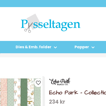
Dies & Emb. folder
Papper
e
Echo Park - Collecti
234 kr