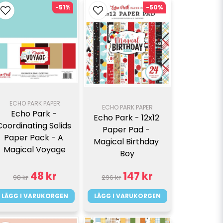
-51%
-50%
ECHO PARK PAPER
ECHO PARK PAPER
Echo Park - 
Echo Park - 12x12 
Coordinating Solids 
Paper Pad - 
Paper Pack - A 
Magical Birthday 
Magical Voyage
Boy
48 kr
147 kr
98 kr
296 kr
LÄGG I VARUKORGEN
LÄGG I VARUKORGEN