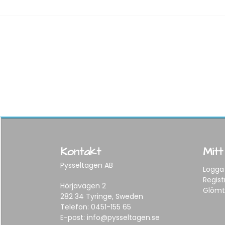
Kontakt
Mitt
Pysseltagen AB
Logga 
Regist
Hörjavägen 2
Glömt
282 34 Tyringe, Sweden
Telefon:
0451-155 65
E-post:
info@pysseltagen.se