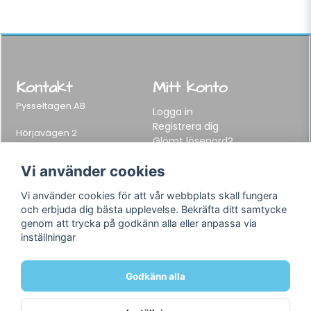
Kontakt
Mitt konto
Pysseltagen AB
Logga in
Registrera dig
Hörjavägen 2
Glömt lösenord?
282 34 Tyringe, Sweden
Telefon:
0451-155 65
Vi använder cookies
E-post:
info@pysseltagen.se
Vi använder cookies för att vår webbplats skall fungera
och erbjuda dig bästa upplevelse. Bekräfta ditt samtycke
Info
Följ oss
genom att trycka på godkänn alla eller anpassa via
inställningar
Varumärken
Facebook
Köpvillkor
Instagram
Om oss
Godkänn alla
Kontakt