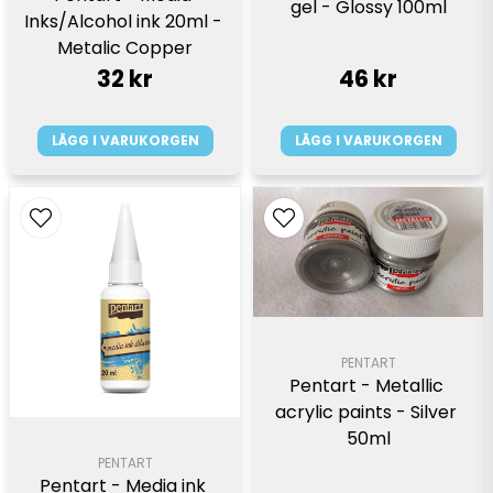
gel - Glossy 100ml
Inks/Alcohol ink 20ml - 
Metalic Copper
32 kr
46 kr
LÄGG I VARUKORGEN
LÄGG I VARUKORGEN
PENTART
Pentart - Metallic 
acrylic paints - Silver 
50ml
PENTART
Pentart - Media ink 