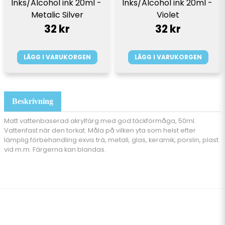
Inks/Alcohol ink 20ml - 
Inks/Alcohol ink 20ml - 
Metalic Silver
Violet
32 kr
32 kr
LÄGG I VARUKORGEN
LÄGG I VARUKORGEN
Beskrivning
Matt vattenbaserad akrylfärg med god täckförmåga, 50ml.
Vattenfast när den torkat. Måla på vilken yta som helst efter
lämplig förbehandling exvis trä, metall, glas, keramik, porslin, plast
vid m.m. Färgerna kan blandas.