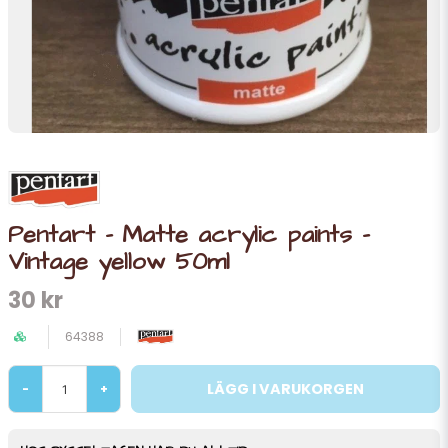
Pentart - Matte acrylic paints -
Vintage yellow 50ml
30 kr
64388
LÄGG I VARUKORGEN
-
+