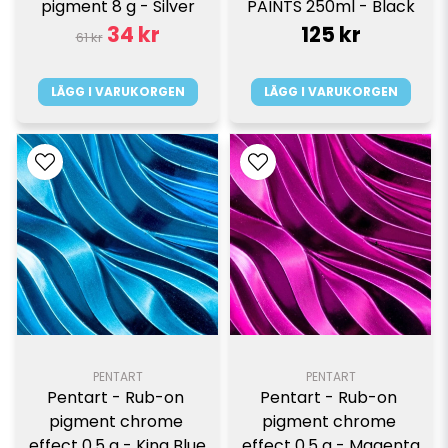
pigment 8 g - Silver
PAINTS 250ml - Black
34 kr
125 kr
61 kr
LÄGG I VARUKORGEN
LÄGG I VARUKORGEN
PENTART
PENTART
Pentart - Rub-on 
Pentart - Rub-on 
pigment chrome 
pigment chrome 
effect 0,5 g - King Blue
effect 0,5 g - Magenta