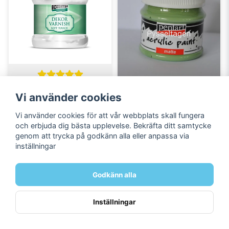
PENTART
Pentart - Dekor 
Vi använder cookies
PENTART
varnish soft touch 
Pentart - Matte acrylic 
Vi använder cookies för att vår webbplats skall fungera
100ml
paints - Thorn 50ml
och erbjuda dig bästa upplevelse. Bekräfta ditt samtycke
genom att trycka på godkänn alla eller anpassa via
65 kr
30 kr
inställningar
LÄGG I VARUKORGEN
LÄGG I VARUKORGEN
Godkänn alla
Inställningar