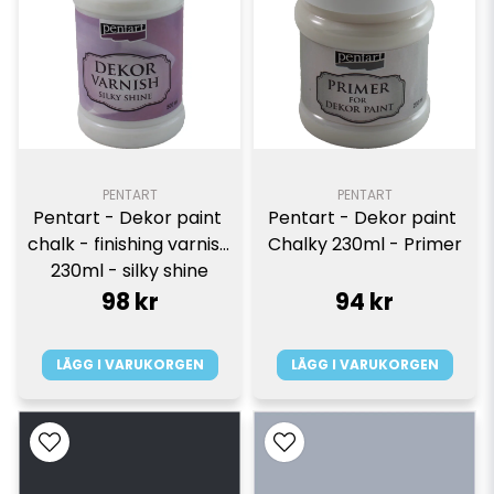
PENTART
PENTART
Pentart - Dekor paint 
Pentart - Dekor paint 
chalk - finishing varnish 
Chalky 230ml - Primer
230ml - silky shine
98 kr
94 kr
LÄGG I VARUKORGEN
LÄGG I VARUKORGEN