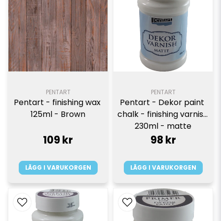
PENTART
PENTART
Pentart - finishing wax 
Pentart - Dekor paint 
125ml - Brown
chalk - finishing varnish 
230ml - matte
109 kr
98 kr
LÄGG I VARUKORGEN
LÄGG I VARUKORGEN