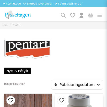
Stort utbud
Snabba leveranser
Säkra betalningar
Hem
Pentart
Nytt & Påfyllt
166 produkter
Publiceringsdatum