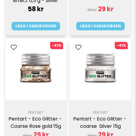
effect 0,5 g - Silver
58 kr
29 kr
49 kr
LÄGG I VARUKORGEN
LÄGG I VARUKORGEN
-41%
-41%
PENTART
PENTART
Pentart - Eco Glitter - 
Pentart - Eco Glitter - 
Coarse Rose gold 15g
coarse  Silver 15g
29 kr
29 kr
49 kr
49 kr