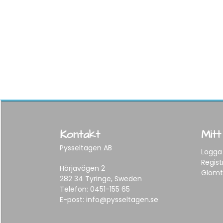
Kontakt
Mitt
Pysseltagen AB
Logga 
Regist
Hörjavägen 2
Glömt
282 34 Tyringe, Sweden
Telefon:
0451-155 65
E-post:
info@pysseltagen.se