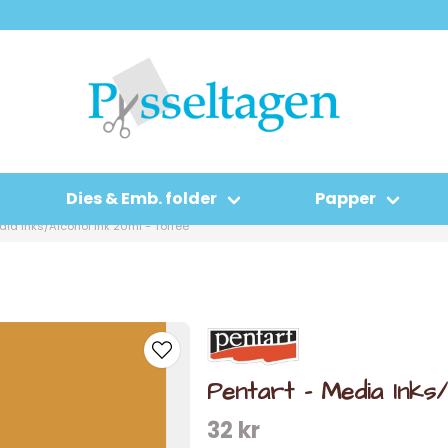
Dies & Emb. folder
Papper
dia Inks/Alcohol ink 20ml - Toffee
Pentart - Media Inks
32 kr