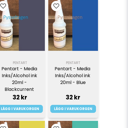
PENTART
PENTART
Pentart - Media 
Pentart - Media 
Inks/Alcohol ink 
Inks/Alcohol ink 
20ml - 
20ml - Blue
Blackcurrent 
32 kr
32 kr
LÄGG I VARUKORGEN
LÄGG I VARUKORGEN