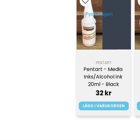
PENTART
Pentart - Media 
Inks/Alcohol ink 
20ml - Black
32 kr
LÄGG I VARUKORGEN