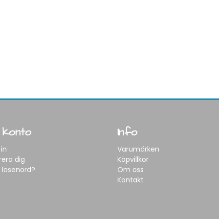
 konto
Info
in
Varumärken
rera dig
Köpvillkor
 lösenord?
Om oss
Kontakt