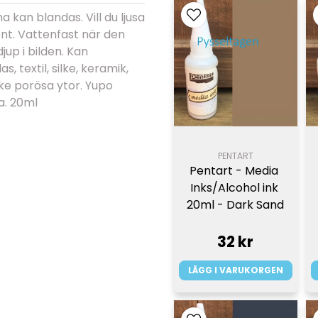
 kan blandas. Vill du ljusa
nt. Vattenfast när den
djup i bilden. Kan
, textil, silke, keramik,
cke porösa ytor. Yupo
a. 20ml
PENTART
Pentart - Media 
Inks/Alcohol ink 
20ml - Dark Sand
32 kr
LÄGG I VARUKORGEN