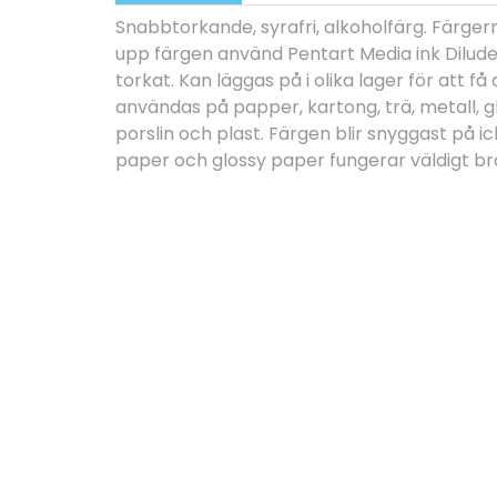
Snabbtorkande, syrafri, alkoholfärg. Färgerna
upp färgen använd Pentart Media ink Dilude
torkat. Kan läggas på i olika lager för att få 
användas på papper, kartong, trä, metall, glas
porslin och plast. Färgen blir snyggast på i
paper och glossy paper fungerar väldigt br