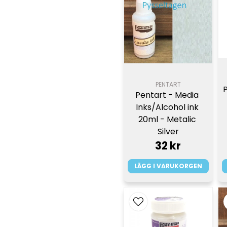
PENTART
Pentart - Media 
Inks/Alcohol ink 
20ml - Metalic 
Silver
32 kr
LÄGG I VARUKORGEN