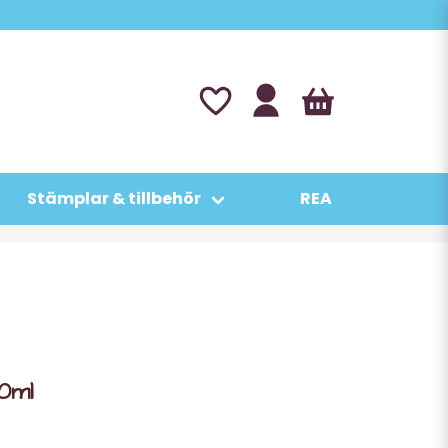
Stämplar & tillbehör
REA
20ml