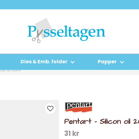
Dies & Emb. folder
Papper
icon oil 20ml
Pentart - Silicon oil 
31 kr