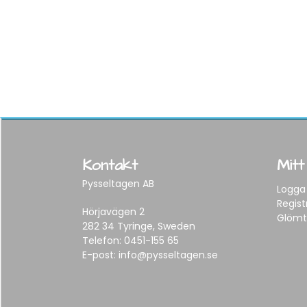
Kontakt
Mitt
Pysseltagen AB
Logga 
Regist
Hörjavägen 2
Glömt
282 34 Tyringe, Sweden
Telefon:
0451-155 65
E-post:
info@pysseltagen.se