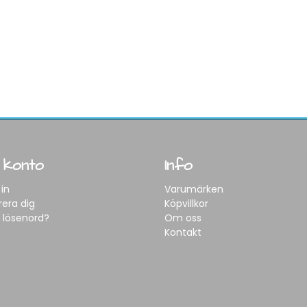
 konto
Info
in
Varumärken
rera dig
Köpvillkor
 lösenord?
Om oss
Kontakt