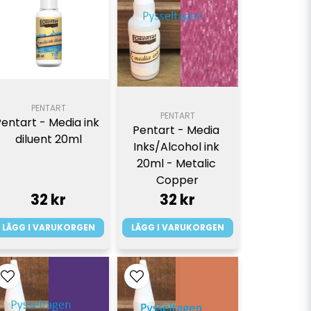
PENTART
PENTART
Pentart - Media ink 
Pentart - Media 
diluent 20ml
Inks/Alcohol ink 
20ml - Metalic 
Copper
32 kr
32 kr
LÄGG I VARUKORGEN
LÄGG I VARUKORGEN