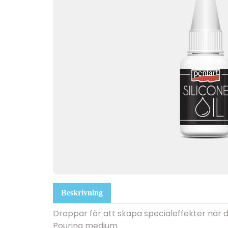
Beskrivning
Droppar för att skapa specialeffekter när 
Pouring medium