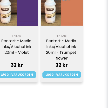
PENTART
PENTART
Pentart - Media 
Pentart - Media 
Inks/Alcohol ink 
Inks/Alcohol ink 
20ml - Violet
20ml - Trumpet 
flower
32 kr
32 kr
LÄGG I VARUKORGEN
LÄGG I VARUKORGEN