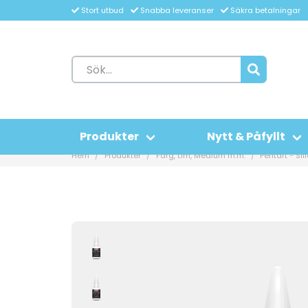
Stort utbud
Snabba leveranser
Säkra betalningar
Produkter
Nytt & Påfyllt
Hem
Produkter
Färg, Lim, Medium m.m.
Pentart - Sil