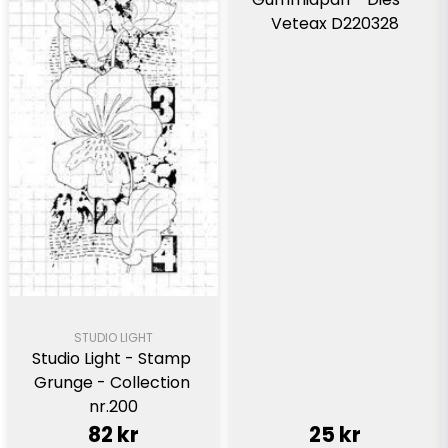
Veteax D220328
STUDIO LIGHT
Studio Light - Stamp 
Grunge - Collection 
nr.200
82 kr
25 kr