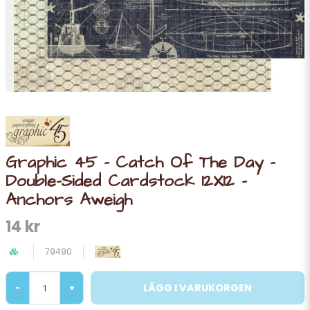
Graphic 45 - Catch Of The Day -
Double-Sided Cardstock 12X12 -
Anchors Aweigh
14 kr
79490
LÄGG I VARUKORGEN
-
+