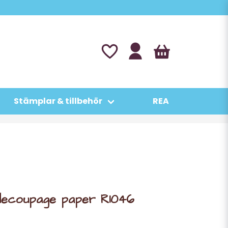
Stämplar & tillbehör
REA
e decoupage paper R1046