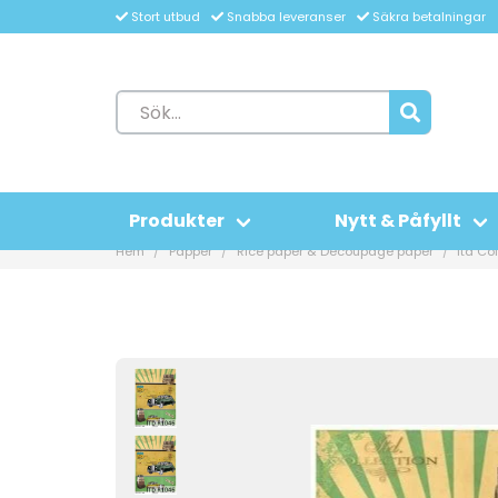
Stort utbud
Snabba leveranser
Säkra betalningar
Produkter
Nytt & Påfyllt
Hem
Papper
Rice paper & Decoupage paper
Itd Co