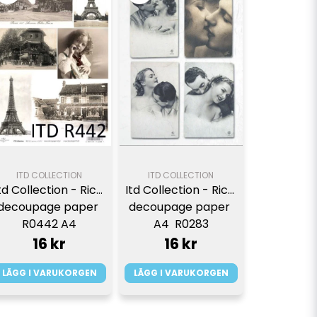
ITD COLLECTION
ITD COLLECTION
td Collection - Rice 
Itd Collection - Rice 
decoupage paper 
decoupage paper 
R0442 A4
A4  R0283
16 kr
16 kr
LÄGG I VARUKORGEN
LÄGG I VARUKORGEN