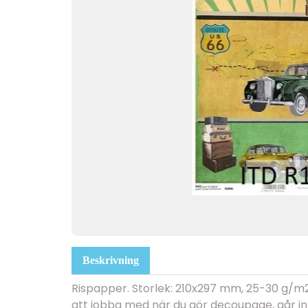
Beskrivning
Rispapper. Storlek: 210x297 mm, 25-30 g/m2.
att jobba med när du gör decoupage, går int