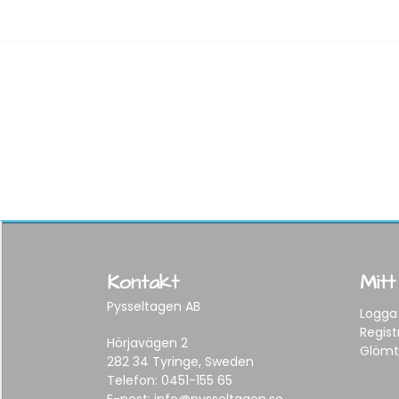
Kontakt
Mitt
Pysseltagen AB
Logga 
Regist
Hörjavägen 2
Glömt
282 34 Tyringe, Sweden
Telefon:
0451-155 65