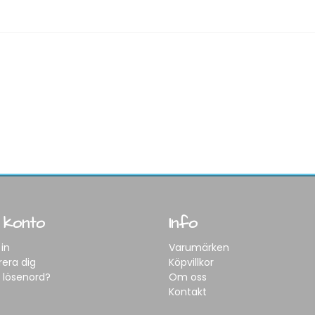
 konto
Info
in
Varumärken
rera dig
Köpvillkor
 lösenord?
Om oss
Kontakt