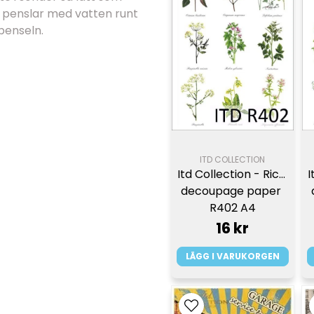
du penslar med vatten runt
penseln.
ITD COLLECTION
Itd Collection - Rice 
I
decoupage paper 
R402 A4
16 kr
LÄGG I VARUKORGEN