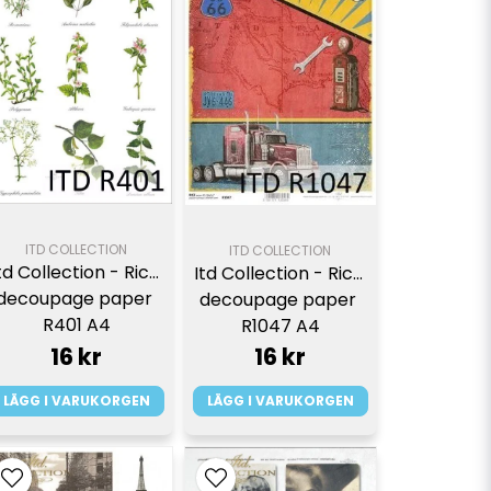
ITD COLLECTION
ITD COLLECTION
td Collection - Rice 
Itd Collection - Rice 
decoupage paper 
decoupage paper 
R401 A4
R1047 A4
16 kr
16 kr
LÄGG I VARUKORGEN
LÄGG I VARUKORGEN