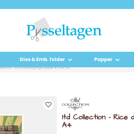
Dies & Emb. folder
Papper
llection - Rice decoupage paper R1046 A4
Itd Collection - Ric
A4