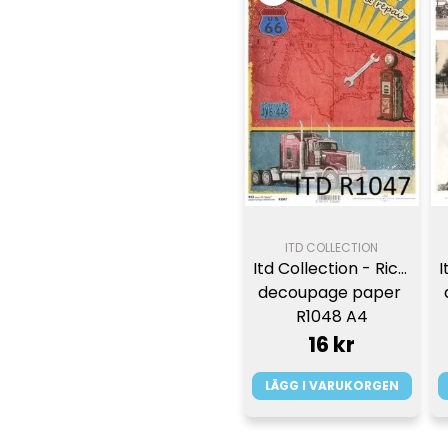
ITD COLLECTION
I
Itd Collection - Rice 
decoupage paper 
R1048 A4
16 kr
LÄGG I VARUKORGEN