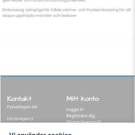
gelmedier och andra konstnärliga tekniker.
Embossing: Lämpliga för både värme- och tryckembossing för att
skapa upphöjda mönster och texturer.
Kontakt
Mitt konto
Pysseltagen AB
Logga in
Registrera dig
Hörjavägen 2
Glömt lösenord?
282 34 Tyringe, Sweden
Telefon:
0451-155 65