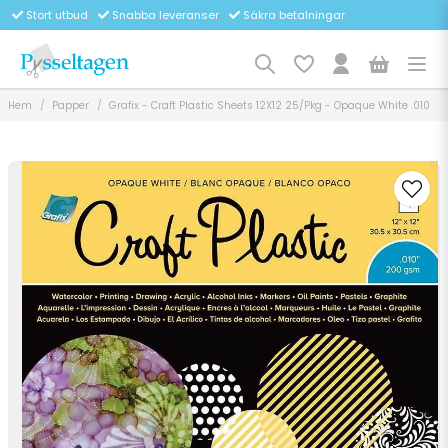
Stort utbud
Snabba leveranser
Säkra betalningar
Hem
Papper
Grafix - Craft Plastic Sheets 12X12 25/Pkg - Opaque White .010