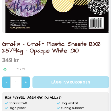
Grafix - Craft Plastic Sheets 12X12
25/Pkg - Opaque White .010
349 kr
73773
LÄGG I VARUKORGEN
-
+
HOS PYSSELTAGEN HAR DU ALLTID
Snabb frakt!
Hög kvalitet
Låga priser
Kunnig support