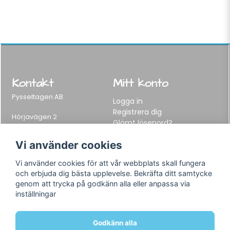
Kontakt
Mitt konto
Pysseltagen AB
Logga in
Registrera dig
Hörjavägen 2
Glömt lösenord?
282 34 Tyringe, Sweden
Telefon:
0451-155 65
Vi använder cookies
E-post:
info@pysseltagen.se
Vi använder cookies för att vår webbplats skall fungera
och erbjuda dig bästa upplevelse. Bekräfta ditt samtycke
Info
Följ oss
genom att trycka på godkänn alla eller anpassa via
inställningar
Varumärken
Facebook
Köpvillkor
Instagram
Om oss
Godkänn alla
Kontakt