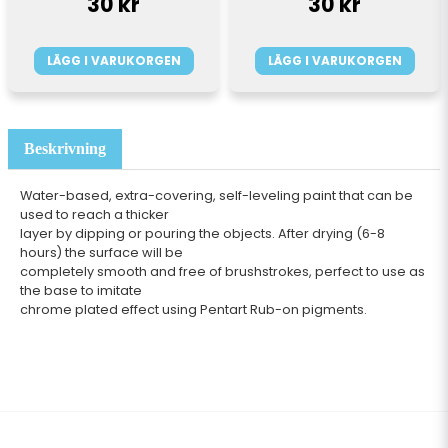
30 kr
30 kr
LÄGG I VARUKORGEN
LÄGG I VARUKORGEN
Beskrivning
Water-based, extra-covering, self-leveling paint that can be
used to reach a thicker
layer by dipping or pouring the objects. After drying (6-8
hours) the surface will be
completely smooth and free of brushstrokes, perfect to use as
the base to imitate
chrome plated effect using Pentart Rub-on pigments.