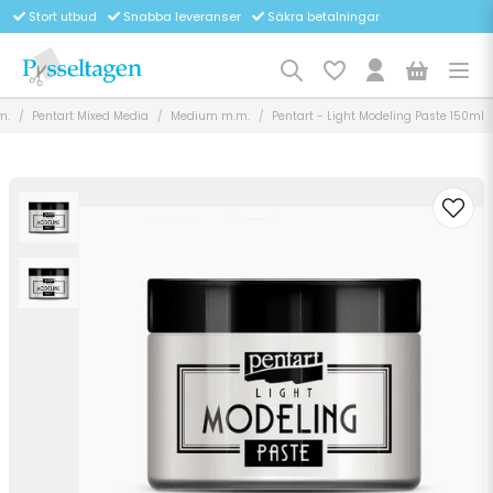
Stort utbud
Snabba leveranser
Säkra betalningar
m.
Pentart Mixed Media
Medium m.m.
Pentart - Light Modeling Paste 150ml