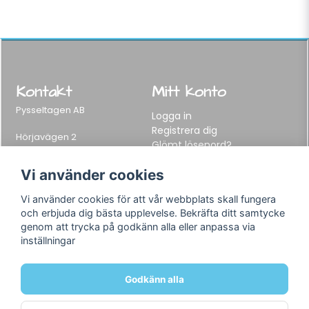
Kontakt
Mitt konto
Pysseltagen AB
Logga in
Registrera dig
Hörjavägen 2
Glömt lösenord?
282 34 Tyringe, Sweden
Telefon:
0451-155 65
Vi använder cookies
E-post:
info@pysseltagen.se
Vi använder cookies för att vår webbplats skall fungera
och erbjuda dig bästa upplevelse. Bekräfta ditt samtycke
Info
Följ oss
genom att trycka på godkänn alla eller anpassa via
inställningar
Varumärken
Facebook
Köpvillkor
Instagram
Om oss
Godkänn alla
Kontakt