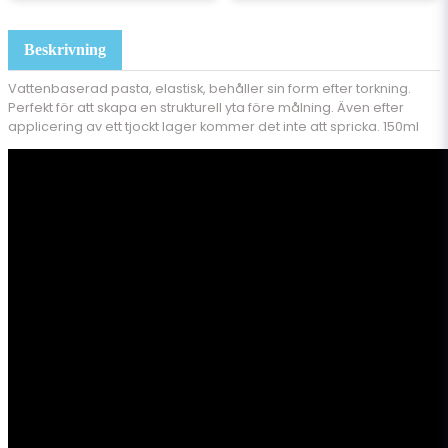
Beskrivning
Vattenbaserad pasta, elastisk, behåller sin form efter torkning.
Perfekt för att skapa en strukturell yta före målning. Även efter
applicering av ett tjockt lager kommer det inte att spricka. 150ml