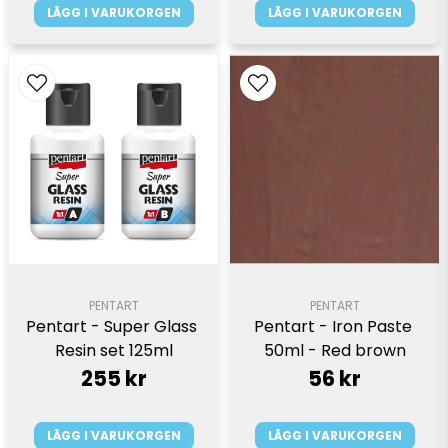
LÄGG I VARUKORGEN
LÄGG I VARUKORGEN
PENTART
PENTART
Pentart - Super Glass 
Pentart - Iron Paste 
Resin set 125ml
50ml - Red brown
255 kr
56 kr
LÄGG I VARUKORGEN
LÄGG I VARUKORGEN