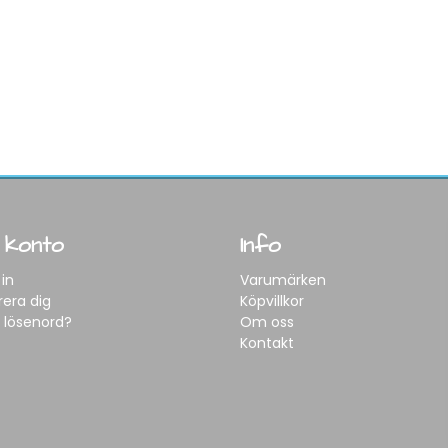
 konto
Info
in
Varumärken
rera dig
Köpvillkor
 lösenord?
Om oss
Kontakt