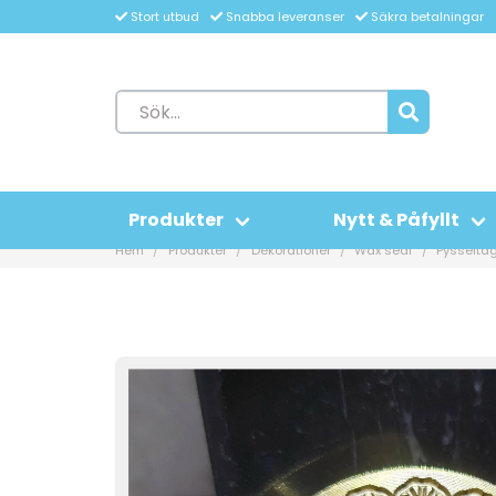
Stort utbud
Snabba leveranser
Säkra betalningar
Produkter
Nytt & Påfyllt
Hem
Produkter
Dekorationer
Wax seal
Pysselta