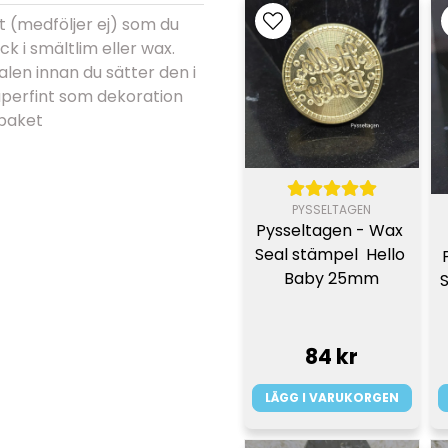
 (medföljer ej) som du
 i smältlim eller wax.
alen innan du sätter den i
 Superfint som dekoration
 paket
PYSSELTAGEN
Pysseltagen - Wax 
Seal stämpel  Hello 
Baby 25mm
S
84 kr
LÄGG I VARUKORGEN