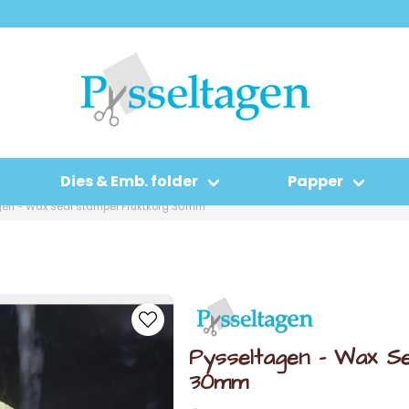
Dies & Emb. folder
Papper
gen - Wax Seal stämpel Fruktkorg 30mm
Pysseltagen - Wax S
30mm