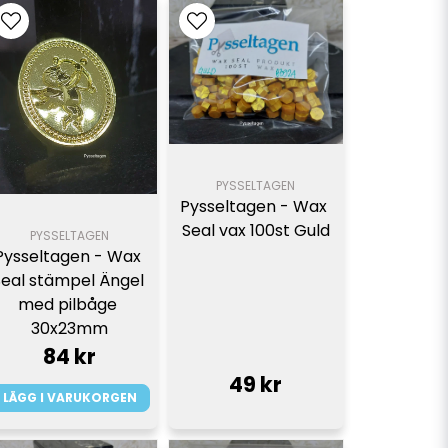
PYSSELTAGEN
Pysseltagen - Wax 
Seal vax 100st Guld
PYSSELTAGEN
Pysseltagen - Wax 
eal stämpel Ängel 
med pilbåge 
30x23mm
84 kr
49 kr
LÄGG I VARUKORGEN