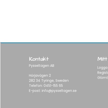
Kontakt
Mitt
Pysseltagen AB
Logga 
Regist
Hörjavägen 2
Glömt
282 34 Tyringe, Sweden
Telefon:
0451-155 65
E-post:
info@pysseltagen.se