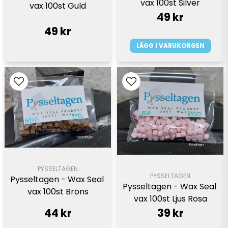
vax 100st Silver
vax 100st Guld
49 kr
49 kr
LÄGG I VARUKORGEN
PYSSELTAGEN
PYSSELTAGEN
Pysseltagen - Wax Seal 
Pysseltagen - Wax Seal 
vax 100st Brons
vax 100st Ljus Rosa
44 kr
39 kr