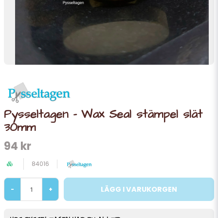
Pysseltagen - Wax Seal stämpel slät
30mm
94 kr
84016
LÄGG I VARUKORGEN
-
+