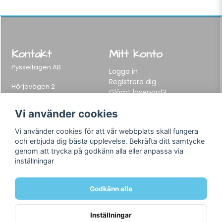
Kontakt
Mitt konto
Pysseltagen AB
Logga in
Registrera dig
Hörjavägen 2
Glömt lösenord?
282 34 Tyringe, Sweden
Telefon:
0451-155 65
Vi använder cookies
E-post:
info@pysseltagen.se
Vi använder cookies för att vår webbplats skall fungera
och erbjuda dig bästa upplevelse. Bekräfta ditt samtycke
Info
Följ oss
genom att trycka på godkänn alla eller anpassa via
inställningar
Varumärken
Facebook
Köpvillkor
Instagram
Om oss
Godkänn alla
Kontakt
Inställningar