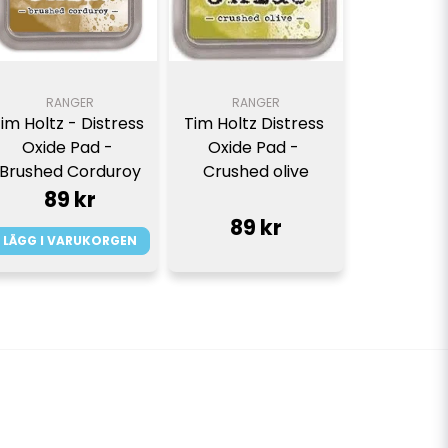
RANGER
RANGER
im Holtz - Distress 
Tim Holtz Distress 
Oxide Pad - 
Oxide Pad - 
Brushed Corduroy
Crushed olive
89 kr
89 kr
LÄGG I VARUKORGEN