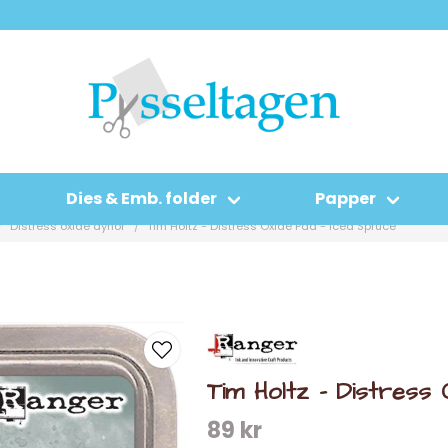
Dies & Emb. folder
Papper
Distress oxide dynor
Tim Holtz - Distress Oxide Pad - Iced Spruce
Tim Holtz - Distress
89 kr