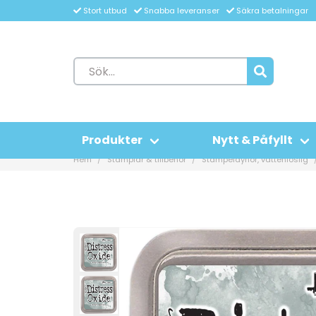
Stort utbud
Snabba leveranser
Säkra betalningar
Produkter
Nytt & Påfyllt
Hem
Stämplar & tillbehör
Stämpeldynor, vattenlöslig