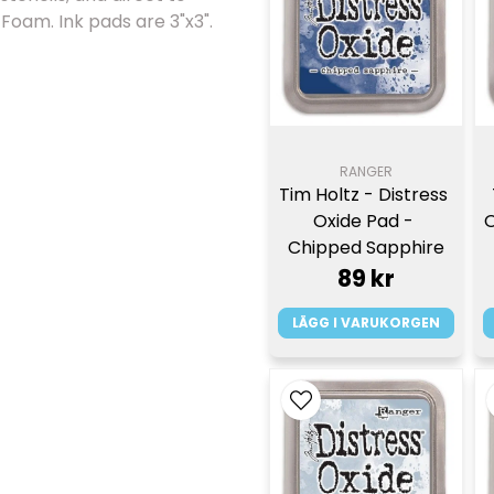
 Foam. Ink pads are 3"x3".
RANGER
Tim Holtz - Distress 
Oxide Pad - 
O
Chipped Sapphire
89 kr
LÄGG I VARUKORGEN