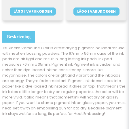
LÄGG I VARUKORGEN
LÄGG I VARUKORGEN
Beskrivning
Tsukineko VersaFine Clair is a fast drying pigment ink. Ideal for use
with heat embossing powders. The 97mm x 56mm case of the ink
pads are air tight and result in long lasting ink pads. Ink pad
measures 76mm x 35mm. Pigment ink Pigment ink is thicker and
richer than dye-based ink the consistency is more like
mayonnaise. The colors are bright and vibrant and the ink pads
are spongy. Theyre fade-resistant. Pigment ink doesnt soak into
paper like a dye-based ink instead, it dries on top. That means the
ink takes a little longer to dry on regular paperbut the color will be
more vivid. It also means that pigment ink will not dry on glossy
paper. If you want to stamp pigment ink on glossy paper, you must
heat-set it with an embossing gun for it to dry. Because pigment
ink stays wet for so long, its perfect for Heat Embossing!