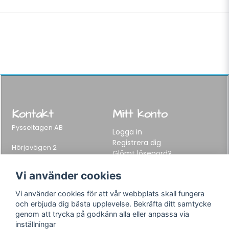
Kontakt
Mitt konto
Pysseltagen AB
Logga in
Registrera dig
Hörjavägen 2
Glömt lösenord?
282 34 Tyringe, Sweden
Telefon:
0451-155 65
Vi använder cookies
E-post:
info@pysseltagen.se
Vi använder cookies för att vår webbplats skall fungera
och erbjuda dig bästa upplevelse. Bekräfta ditt samtycke
Info
Följ oss
genom att trycka på godkänn alla eller anpassa via
inställningar
Varumärken
Facebook