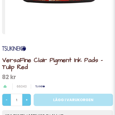
VersaFine Clair Pigment Ink Pads -
Tulip Red
82 kr
66043
LÄGG I VARUKORGEN
-
+