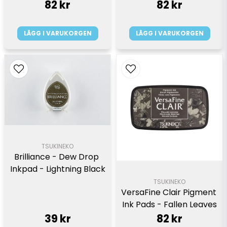
82 kr
82 kr
LÄGG I VARUKORGEN
LÄGG I VARUKORGEN
TSUKINEKO
Brilliance - Dew Drop 
Inkpad - Lightning Black
TSUKINEKO
VersaFine Clair Pigment 
Ink Pads - Fallen Leaves
39 kr
82 kr