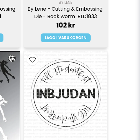
BY LENE
By Lene - Cutting & Embossing 
ossing 
Die - Book worm  BLD1833
1
102 kr
LÄGG I VARUKORGEN