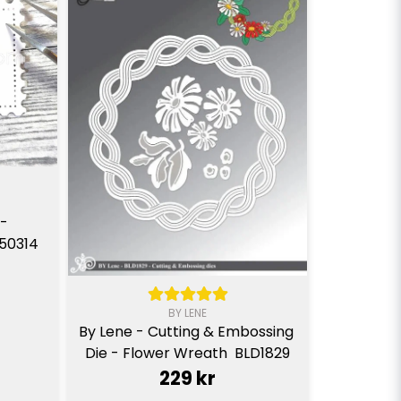
- 
250314
BY LENE
By Lene - Cutting & Embossing 
Die - Flower Wreath  BLD1829
229 kr