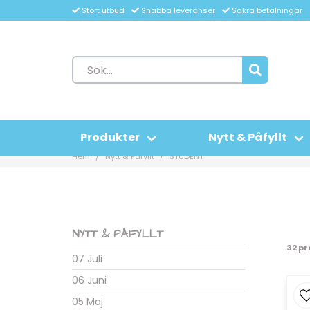
Stort utbud
Snabba leveranser
Säkra betalningar
Produkter
Nytt & Påfyllt
Hem
Nytt & Påfyllt
STUDENT
NYTT & PÅFYLLT
32 p
07 Juli
06 Juni
05 Maj