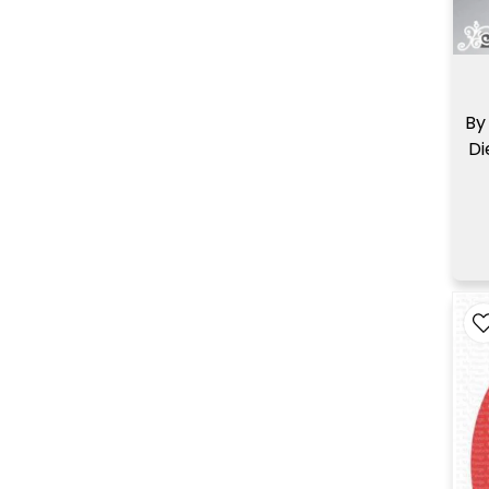
By
Di