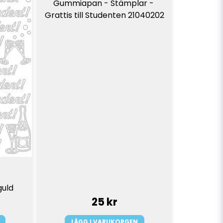
Gummiapan - Stämplar - 
Grattis till Studenten 21040202
guld
25 kr
LÄGG I VARUKORGEN