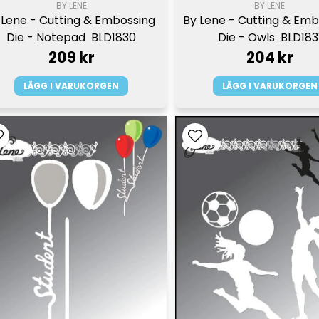
BY LENE
BY LENE
 Lene - Cutting & Embossing 
By Lene - Cutting & Emb
Die - Notepad  BLD1830
Die - Owls  BLD183
209 kr
204 kr
LÄGG I VARUKORGEN
LÄGG I VARUKORGEN