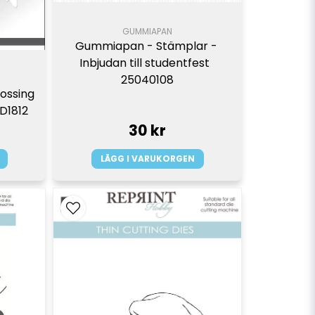
GUMMIAPAN
Gummiapan - Stämplar - 
Inbjudan till studentfest  
25040108
ossing 
LD1812
30 kr
LÄGG I VARUKORGEN