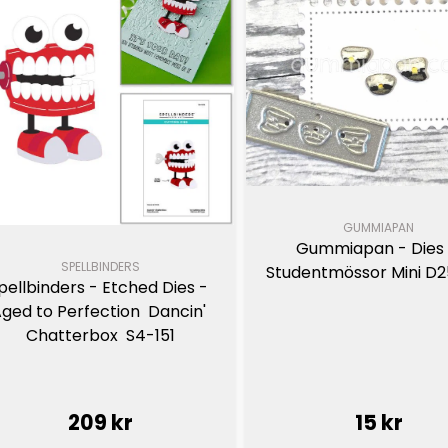
GUMMIAPAN
Gummiapan - Dies 
SPELLBINDERS
Studentmössor Mini D
pellbinders - Etched Dies - 
ged to Perfection  Dancin' 
Chatterbox  S4-151
209 kr
15 kr