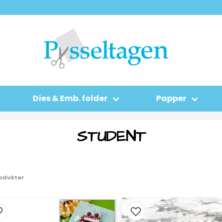
Dies & Emb. folder
Papper
STUDENT
rodukter