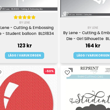
BY LENE
 Lene - Cutting & Embossing 
BY LENE
By Lene - Cutting & Emb
e - Student balloon  BLD1834
Die - Girl Silhouette  B
123 kr
164 kr
LÄGG I VARUKORGEN
LÄGG I VARUKORGEN
-50%