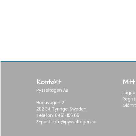
Kontakt
Mitt
Pysseltagen AB
Logga 
Regist
Hörjavägen 2
Glömt
282 34 Tyringe, Sweden
Telefon:
0451-155 65
E-post:
info@pysseltagen.se