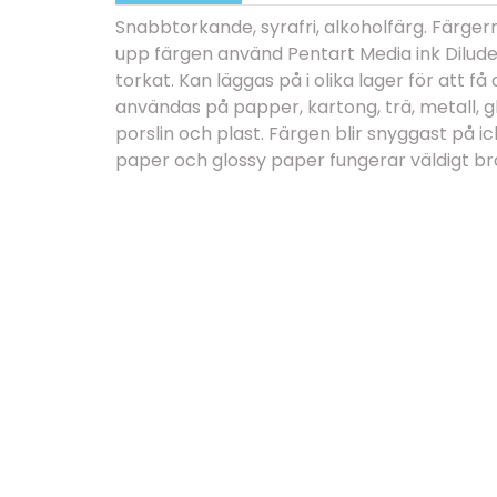
Snabbtorkande, syrafri, alkoholfärg. Färgerna
upp färgen använd Pentart Media ink Dilude
torkat. Kan läggas på i olika lager för att få 
användas på papper, kartong, trä, metall, glas
porslin och plast. Färgen blir snyggast på i
paper och glossy paper fungerar väldigt br