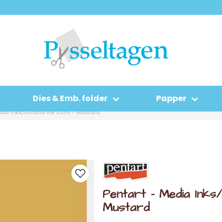
Dies & Emb. folder
Papper
dia Inks/Alcohol ink 20ml - Mustard
Pentart - Media Inks/
Mustard