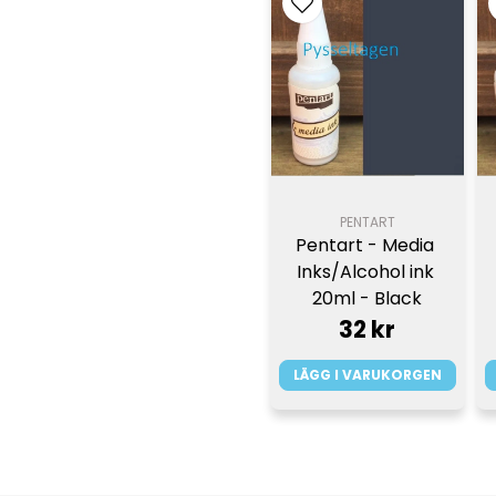
PENTART
Pentart - Media 
Inks/Alcohol ink 
20ml - Black
32 kr
LÄGG I VARUKORGEN