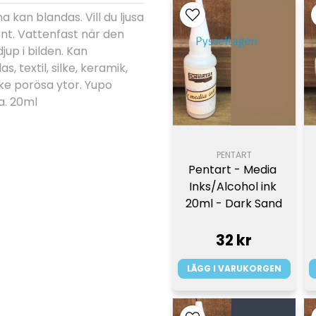
 kan blandas. Vill du ljusa
nt. Vattenfast när den
djup i bilden. Kan
, textil, silke, keramik,
cke porösa ytor. Yupo
a. 20ml
PENTART
Pentart - Media 
Inks/Alcohol ink 
20ml - Dark Sand
32 kr
LÄGG I VARUKORGEN