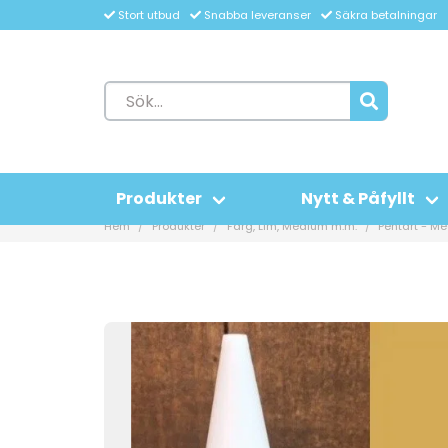
Stort utbud
Snabba leveranser
Säkra betalningar
Produkter
Nytt & Påfyllt
Hem
Produkter
Färg, Lim, Medium m.m.
Pentart - Me