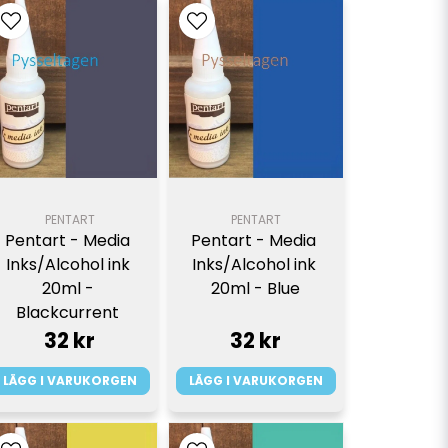
PENTART
PENTART
Pentart - Media 
Pentart - Media 
Inks/Alcohol ink 
Inks/Alcohol ink 
20ml - 
20ml - Blue
Blackcurrent 
32 kr
32 kr
LÄGG I VARUKORGEN
LÄGG I VARUKORGEN