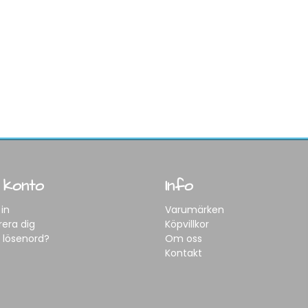
 konto
Info
in
Varumärken
rera dig
Köpvillkor
 lösenord?
Om oss
Kontakt